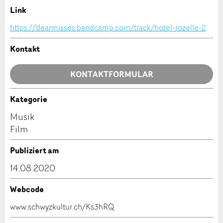
Ihr Feedback wird sehr geschätzt!
Empfehlen Sie diese Anzeige an Freunde weiter.
Link
https://dearmisses.bandcamp.com/track/hotel-rozelle-2
Allgemeines Feedback
Anzeige nicht mehr gültig
Kontakt
Anzeige unvollständig
KONTAKTFORMULAR
Kategorie
Kontakt
Musik
Film
Verfassen Sie eine Nachricht für die Kontaktpersonen
dieser Anzeige.
* Eingabe erforderlich
Publiziert am
14.08.2020
ANZEIGE WEITEREMPFEHLEN
Webcode
Nachricht
Schliessen
www.schwyzkultur.ch/Ks3hRQ