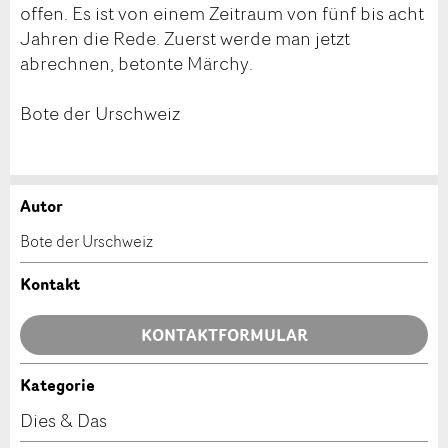
offen. Es ist von einem Zeitraum von fünf bis acht
Jahren die Rede. Zuerst werde man jetzt
abrechnen, betonte Märchy.
Bote der Urschweiz
Autor
Anzeige beanstanden
Anzeige weiterempfehlen
Bote der Urschweiz
Ihr Feedback wird sehr geschätzt!
Empfehlen Sie diese Anzeige an Freunde weiter.
Kontakt
Allgemeines Feedback
KONTAKTFORMULAR
Anzeige nicht mehr gültig
Anzeige unvollständig
Kategorie
Kontakt
Dies & Das