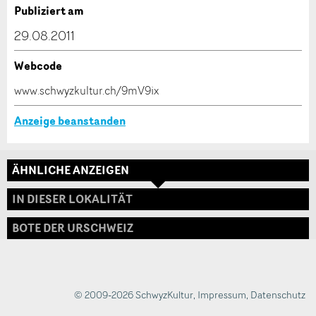
Verfassen Sie eine Nachricht für die Kontaktpersonen
Publiziert am
dieser Anzeige.
29.08.2011
Webcode
* Eingabe erforderlich
www.schwyzkultur.ch/9mV9ix
ANZEIGE WEITEREMPFEHLEN
Anzeige beanstanden
Nachricht
Schliessen
ÄHNLICHE ANZEIGEN
Adresse
IN DIESER LOKALITÄT
BOTE DER URSCHWEIZ
* Eingabe erforderlich
Zur Qualitätssicherung wird eine Kopie der E-Mail
an guidle übermittelt.
© 2009-2026 SchwyzKultur
,
Impressum
,
Datenschutz
NACHRICHT SENDEN