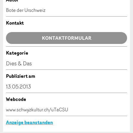
Anzeige beanstanden
Anzeige weiterempfehlen
Bote der Urschweiz
Ihr Feedback wird sehr geschätzt!
Empfehlen Sie diese Anzeige an Freunde weiter.
Kontakt
Allgemeines Feedback
KONTAKTFORMULAR
Anzeige nicht mehr gültig
Anzeige unvollständig
Kategorie
Kontakt
Dies & Das
Verfassen Sie eine Nachricht für die Kontaktpersonen
Publiziert am
dieser Anzeige.
13.05.2013
Webcode
* Eingabe erforderlich
www.schwyzkultur.ch/uTaCSU
ANZEIGE WEITEREMPFEHLEN
Anzeige beanstanden
Nachricht
Schliessen