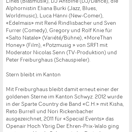
Lines (Blasmusik), DJ Antoine (DJ/Dance), die
Alphornistin Eliana Burki (Jazz, Blues,
Worldmusic), Luca Hänni (New-Comer),
«Edelmais» mit René Rindlisbacher und Sven
Furrer (Comedy), Gregory und Rolf Knie für
«Salto Natale» (Variété/Bühne), «MoreThan
Honey» (Film), «Potzmusig » von SRF1 mit
Moderator Nicolas Senn (TV-Produktion) und
Peter Freiburghaus (Schauspieler).
Stern bleibt im Kanton
Mit Freiburghaus bleibt damit erneut einer der
goldenen Sterne im Kanton Schwyz. 2012 wurde
in der Sparte Country die Band «C.H.» mit Kisha,
Reto Burrell und Nori Rickenbacher
ausgezeichnet, 2011 für «Special Events» das
Openair Hoch Ybrig.Der Ehren-Prix-Walo ging