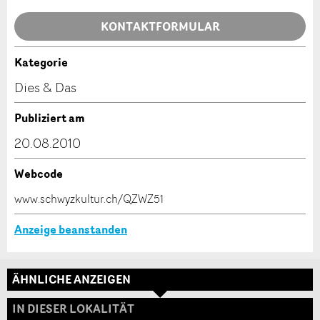
Allgemeines Feedback
KONTAKTFORMULAR
Anzeige nicht mehr gültig
Anzeige unvollständig
Kategorie
Kontakt
Dies & Das
Verfassen Sie eine Nachricht für die Kontaktpersonen
Publiziert am
dieser Anzeige.
20.08.2010
Webcode
* Eingabe erforderlich
www.schwyzkultur.ch/QZWZ51
ANZEIGE WEITEREMPFEHLEN
Anzeige beanstanden
Nachricht
Schliessen
ÄHNLICHE ANZEIGEN
Adresse
IN DIESER LOKALITÄT