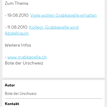
Zum Thema
- 19.08.2010:
Viele wollen Grabkapelle erhalten
- 11.08.2010:
Kollegi: Grabkapelle wird
Abstellraum
Weitere Infos
-
www.grabkapelle.ch
Bote der Urschweiz
Autor
Anzeige beanstanden
Anzeige weiterempfehlen
Bote der Urschweiz
Ihr Feedback wird sehr geschätzt!
Empfehlen Sie diese Anzeige an Freunde weiter.
Kontakt