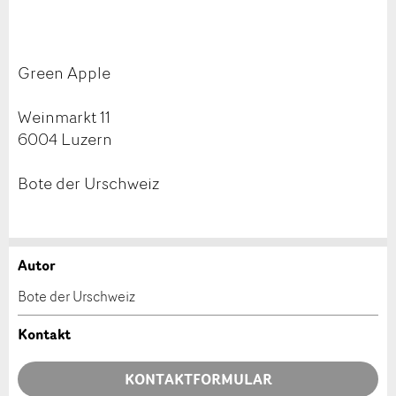
Green Apple
Weinmarkt 11
6004 Luzern
Bote der Urschweiz
Autor
Anzeige beanstanden
Anzeige weiterempfehlen
Bote der Urschweiz
Ihr Feedback wird sehr geschätzt!
Empfehlen Sie diese Anzeige an Freunde weiter.
Kontakt
Allgemeines Feedback
KONTAKTFORMULAR