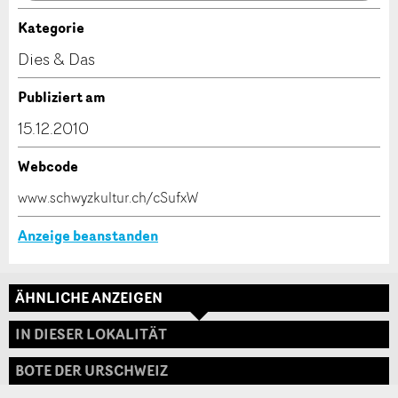
Anzeige nicht mehr gültig
Anzeige unvollständig
Kategorie
Kontakt
Dies & Das
Verfassen Sie eine Nachricht für die Kontaktpersonen
Publiziert am
dieser Anzeige.
15.12.2010
Webcode
* Eingabe erforderlich
www.schwyzkultur.ch/cSufxW
ANZEIGE WEITEREMPFEHLEN
Anzeige beanstanden
Nachricht
Schliessen
ÄHNLICHE ANZEIGEN
Adresse
IN DIESER LOKALITÄT
BOTE DER URSCHWEIZ
* Eingabe erforderlich