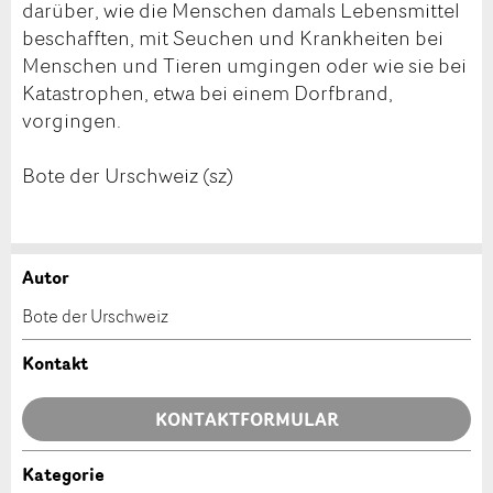
darüber, wie die Menschen damals Lebensmittel
beschafften, mit Seuchen und Krankheiten bei
Menschen und Tieren umgingen oder wie sie bei
Katastrophen, etwa bei einem Dorfbrand,
vorgingen.
Bote der Urschweiz (sz)
Autor
Anzeige beanstanden
Anzeige weiterempfehlen
Bote der Urschweiz
Ihr Feedback wird sehr geschätzt!
Empfehlen Sie diese Anzeige an Freunde weiter.
Kontakt
Allgemeines Feedback
KONTAKTFORMULAR
Anzeige nicht mehr gültig
Anzeige unvollständig
Kategorie