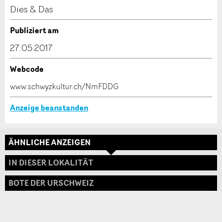
Kontakt
Dies & Das
Verfassen Sie eine Nachricht für die Kontaktpersonen
Publiziert am
dieser Anzeige.
27.05.2017
Webcode
* Eingabe erforderlich
www.schwyzkultur.ch/NmFDDG
ANZEIGE WEITEREMPFEHLEN
Anzeige beanstanden
Nachricht
Schliessen
ÄHNLICHE ANZEIGEN
Adresse
IN DIESER LOKALITÄT
BOTE DER URSCHWEIZ
* Eingabe erforderlich
Zur Qualitätssicherung wird eine Kopie der E-Mail
an guidle übermittelt.