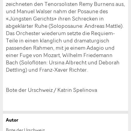
zeichneten den Tenorsolisten Remy Burnens aus,
und Manuel Walser nahm der Posaune des
«Jüngsten Gerichts» ihren Schrecken in
abgeklärter Ruhe (Soloposaune: Andreas Mattle).
Das Orchester wiederum setzte die Requiem-
Teile in einen klanglich und dramaturgisch
passenden Rahmen, mit je einem Adagio und
einer Fuge von Mozart, Wilhelm Friedemann
Bach (Soloflöten: Ursina Albrecht und Deborah
Dettling) und Franz-Xaver Richter.
Bote der Urschweiz / Katrin Spelinova
Autor
Anzeige beanstanden
Anzeige weiterempfehlen
Bote der Urschweiz