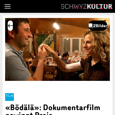
FILM
«Bödälä»: Dokumentarfilm
gewinnt Preis