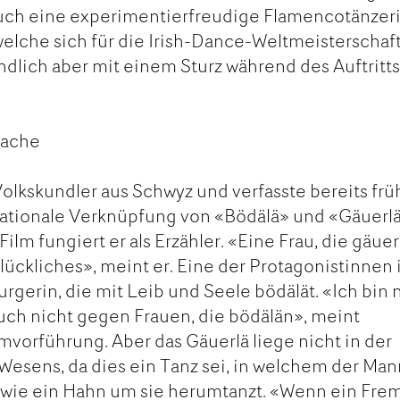
uch eine experimentierfreudige Flamencotänzer
welche sich für die Irish-Dance-Weltmeisterschaf
endlich aber mit einem Sturz während des Auftritts
sache
Volkskundler aus Schwyz und verfasste bereits frü
rnationale Verknüpfung von «Bödälä» und «Gäuerlä
lm fungiert er als Erzähler. «Eine Frau, die gäuerl
lückliches», meint er. Eine der Protagonistinnen 
gerin, die mit Leib und Seele bödälät. «Ich bin 
uch nicht gegen Frauen, die bödälän», meint
mvorführung. Aber das Gäuerlä liege nicht in der
Wesens, da dies ein Tanz sei, in welchem der Man
d wie ein Hahn um sie herumtanzt. «Wenn ein Fre