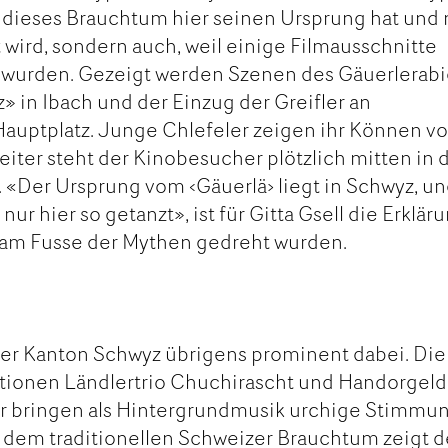
l dieses Brauchtum hier seinen Ursprung hat und 
 wird, sondern auch, weil einige Filmausschnitte
t wurden. Gezeigt werden Szenen des Gäuerlerab
» in Ibach und der Einzug der Greifler an
auptplatz. Junge Chlefeler zeigen ihr Können vo
er steht der Kinobesucher plötzlich mitten in 
u. «Der Ursprung vom ‹Gäuerlä› liegt in Schwyz, u
ur hier so getanzt», ist für Gitta Gsell die Erkläru
 am Fusse der Mythen gedreht wurden.
der Kanton Schwyz übrigens prominent dabei. Die
ationen Ländlertrio Chuchirascht und Handorgel
 bringen als Hintergrundmusik urchige Stimmun
ll dem traditionellen Schweizer Brauchtum zeigt d