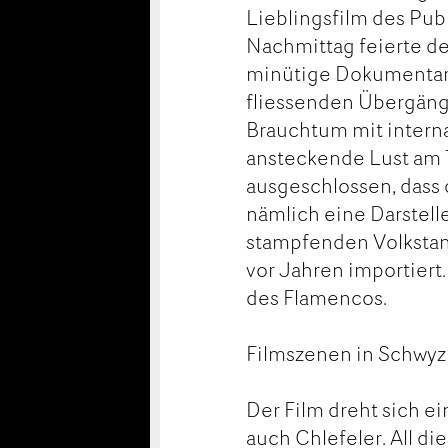
Lieblingsfilm des Pub
Nachmittag feierte de
minütige Dokumentarf
fliessenden Übergäng
Brauchtum mit intern
ansteckende Lust am T
ausgeschlossen, dass d
nämlich eine Darstell
stampfenden Volkstanz
vor Jahren importiert
des Flamencos.
Filmszenen in Schwyz
Der Film dreht sich ei
auch Chlefeler. All d