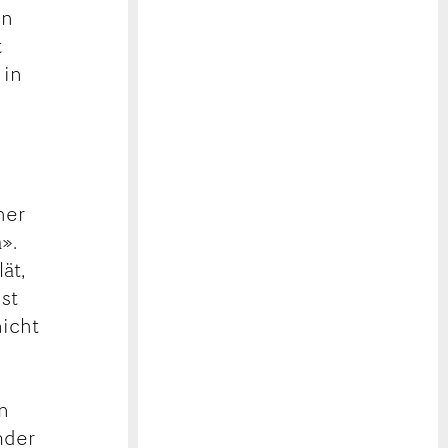
in
t
 in
her
».
ät,
ist
nicht
n
mder