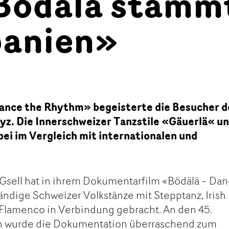
Bödälä stamm
panien»
Dance the Rhythm» begeisterte die Besucher d
yz. Die Innerschweizer Tanzstile «Gäuerlä« u
ei im Vergleich mit internationalen und
 Gsell hat in ihrem Dokumentarfilm «Bödälä – Da
ndige Schweizer Volkstänze mit Stepptanz, Irish
lamenco in Verbindung gebracht. An den 45.
en wurde die Dokumentation überraschend zum