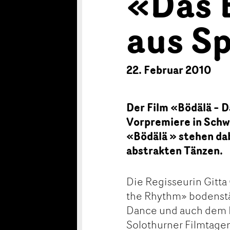
«Das 
aus S
22. Februar 2010
Der Film «Bödälä – 
Vorpremiere in Schw
«Bödälä » stehen dab
abstrakten Tänzen.
Die Regisseurin Gitta
the Rhythm» bodenstä
Dance und auch dem F
Solothurner Filmtag