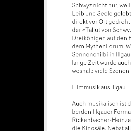
Schwyz nicht nur, wei
Leib und Seele gelebt
direkt vor Ort gedreh
der «Tallüt von Schwyz
Dreikönigen auf den H
dem MythenForum. Weit
Sennenchilbi in Illga
lange Zeit wurde auch n
weshalb viele Szenen
Filmmusik aus Illgau
Auch musikalisch ist 
beiden Illgauer Form
Rickenbacher-Heinzer
die Kinosäle. Nebst a