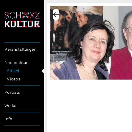
Veranstaltungen
Nachrichten
Artikel
Videos
Porträts
Werke
Info