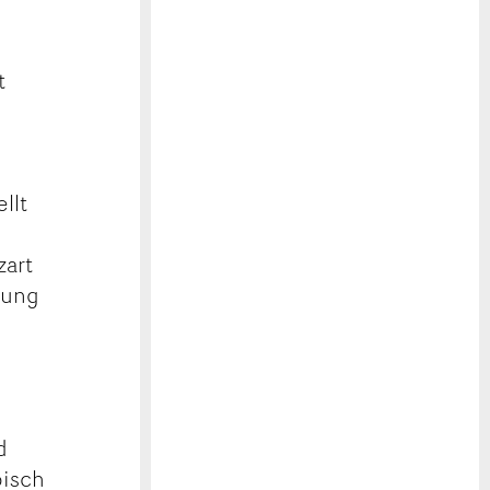
t
llt
zart
tung
d
pisch