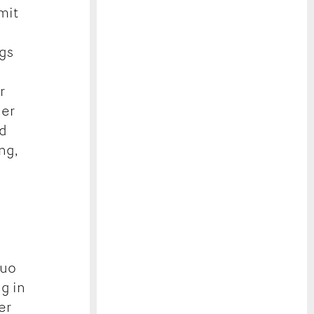
mit
igs
r
der
nd
ng,
duo
g in
er