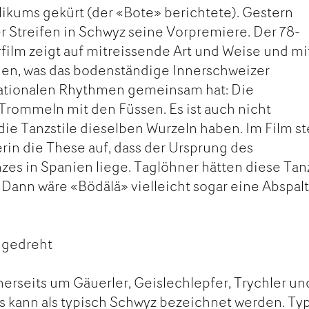
likums gekürt (der «Bote» berichtete). Gestern
r Streifen in Schwyz seine Vorpremiere. Der 78-
ilm zeigt auf mitreissende Art und Weise und mi
en, was das bodenständige Innerschweizer
ationalen Rhythmen gemeinsam hat: Die
rommeln mit den Füssen. Es ist auch nicht
ie Tanzstile dieselben Wurzeln haben. Im Film ste
erin die These auf, dass der Ursprung des
es in Spanien liege. Taglöhner hätten diese Tan
. Dann wäre «Bödälä» vielleicht sogar eine Abspal
 gedreht
nerseits um Gäuerler, Geislechlepfer, Trychler un
ies kann als typisch Schwyz bezeichnet werden. Ty