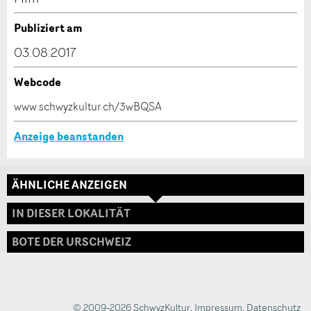
Verfassen Sie eine Nachricht für die Kontaktpersonen
Publiziert am
dieser Anzeige.
03.08.2017
Webcode
* Eingabe erforderlich
www.schwyzkultur.ch/3wBQSA
ANZEIGE WEITEREMPFEHLEN
Anzeige beanstanden
Nachricht
Schliessen
ÄHNLICHE ANZEIGEN
Adresse
IN DIESER LOKALITÄT
BOTE DER URSCHWEIZ
* Eingabe erforderlich
Zur Qualitätssicherung wird eine Kopie der E-Mail
an guidle übermittelt.
© 2009-2026 SchwyzKultur
,
Impressum
,
Datenschutz