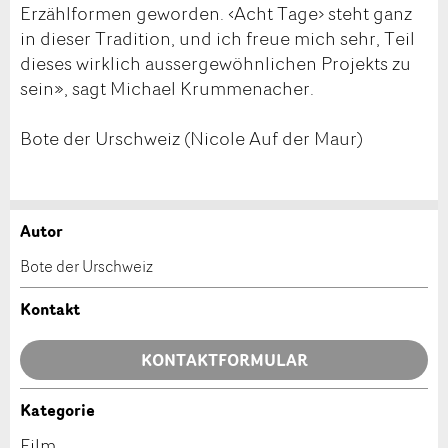
Erzählformen geworden. ‹Acht Tage› steht ganz
in dieser Tradition, und ich freue mich sehr, Teil
dieses wirklich aussergewöhnlichen Projekts zu
sein», sagt Michael Krummenacher.
Bote der Urschweiz (Nicole Auf der Maur)
Autor
Anzeige beanstanden
Anzeige weiterempfehlen
Bote der Urschweiz
Ihr Feedback wird sehr geschätzt!
Empfehlen Sie diese Anzeige an Freunde weiter.
Kontakt
Allgemeines Feedback
KONTAKTFORMULAR
Anzeige nicht mehr gültig
Anzeige unvollständig
Kategorie
Kontakt
Film