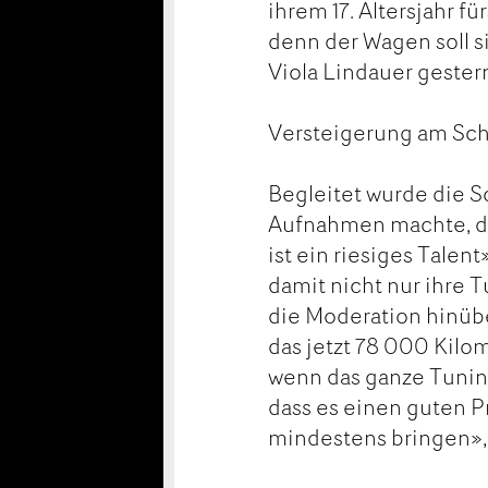
ihrem 17. Altersjahr fü
denn der Wagen soll s
Viola Lindauer gester
Versteigerung am Sch
Begleitet wurde die 
Aufnahmen machte, die
ist ein riesiges Tale
damit nicht nur ihre T
die Moderation hinübe
das jetzt 78 000 Kilo
wenn das ganze Tuning 
dass es einen guten P
mindestens bringen», 