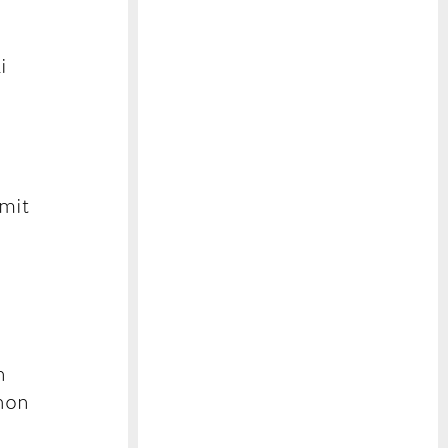
i
 mit
n
chon