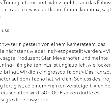
rs Tuning interessiert. «Jetzt geht es an das Fahrw
ich ja auch etwas sportlicher fahren können», sag
n.
luss
Schwyzerin gestern von einem Kamerateam, das
 nächstens wieder ins Netz gestellt werden. «Vi
nt», sagte Produzent Gian Meyerhofer, und meinte
uning-Fähigkeiten. «Es ist unglaublich, wie locker
rbringt. Wirklich ein grosses Talent.» Das Fahrze
meter auf dem Tacho hat, wird am Schluss des Proj
fertig ist, ab einem Franken versteigert. «Ich ho
reis schaffen wird. 30 000 Franken dürfte es
sagte die Schwyzerin.