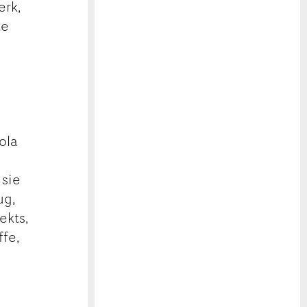
erk,
te
ola
 sie
ug,
ekts,
ffe,