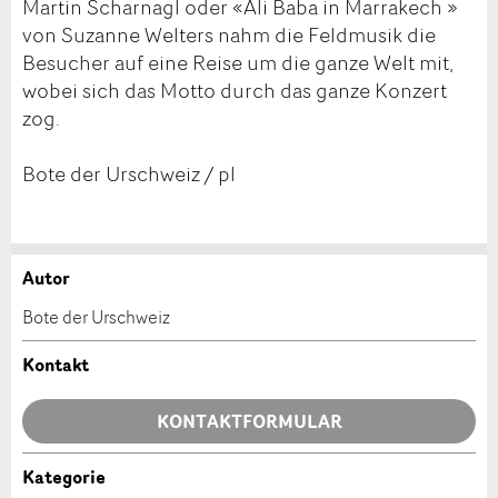
Martin Scharnagl oder «Ali Baba in Marrakech »
von Suzanne Welters nahm die Feldmusik die
Besucher auf eine Reise um die ganze Welt mit,
wobei sich das Motto durch das ganze Konzert
zog.
Bote der Urschweiz / pl
Autor
Anzeige beanstanden
Anzeige weiterempfehlen
Bote der Urschweiz
Ihr Feedback wird sehr geschätzt!
Empfehlen Sie diese Anzeige an Freunde weiter.
Kontakt
Allgemeines Feedback
KONTAKTFORMULAR
Anzeige nicht mehr gültig
Anzeige unvollständig
Kategorie