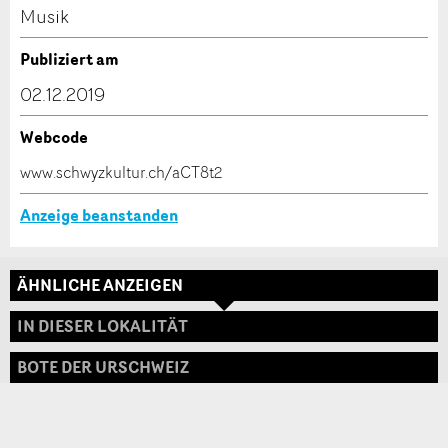
Kontakt
Musik
Verfassen Sie eine Nachricht für die Kontaktpersonen
Publiziert am
dieser Anzeige.
02.12.2019
Webcode
* Eingabe erforderlich
www.schwyzkultur.ch/aCT8t2
ANZEIGE WEITEREMPFEHLEN
Anzeige beanstanden
Nachricht
Schliessen
ÄHNLICHE ANZEIGEN
Adresse
IN DIESER LOKALITÄT
BOTE DER URSCHWEIZ
* Eingabe erforderlich
Zur Qualitätssicherung wird eine Kopie der E-Mail
an guidle übermittelt.