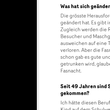
Was hat sich geänder
Die grösste Herausfor
geändert hat. Es gibt
Zugleich werden die R
Besucher und Maschgr
ausweichen auf eine T
verloren. Aber die Fas
schon gab es gute un
getrunken wird, glaub
Fasnacht.
Seit 49 Jahren sind 
gekommen?
Ich hätte diesen Beruf
Kind auf dem Schulwe