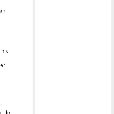
 am
 nie
her
en
ielle