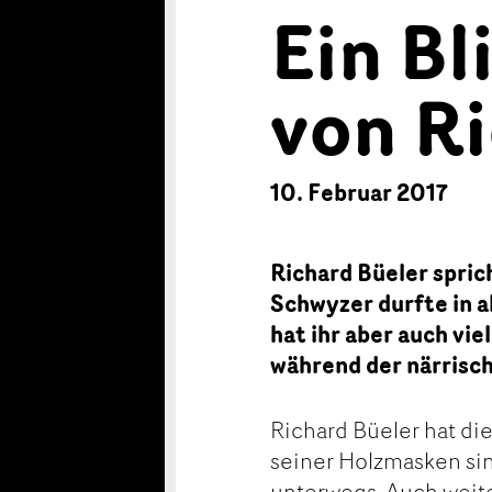
Ein Bl
von R
10. Februar 2017
Richard Büeler spric
Schwyzer durfte in al
hat ihr aber auch vi
während der närrisch
Richard Büeler hat di
seiner Holzmasken si
unterwegs. Auch weite