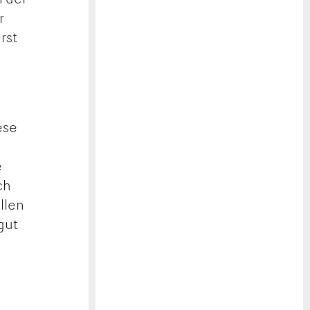
r
rst
ese
e
ch
llen
gut