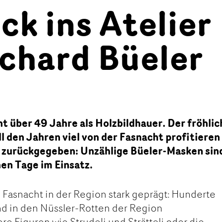
ick ins Atelier
ichard Büeler
ht über 49 Jahre als Holzbildhauer. Der fröhlic
l den Jahren viel von der Fasnacht profitieren
el zurückgegeben: Unzählige Büeler-Masken sin
en Tage im Einsatz.
e Fasnacht in der Region stark geprägt: Hunderte
nd in den Nüssler-Rotten der Region
re Figuren wie Strudeli und Strätteli oder die