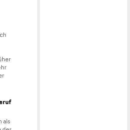
t
och
rüher
ehr
er
Beruf
h als
n der