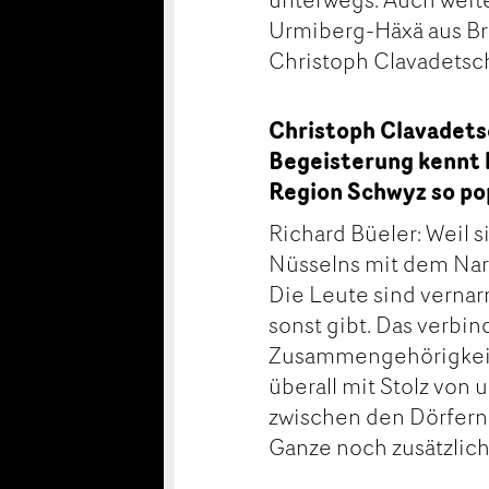
Urmiberg-Häxä aus Br
Christoph Clavadetsc
Christoph Clavadetsc
Begeisterung kennt k
Region Schwyz so po
Richard Büeler: Weil s
Nüsselns mit dem Narre
Die Leute sind vernarr
sonst gibt. Das verbi
Zusammengehörigkeit w
überall mit Stolz von
zwischen den Dörfern,
Ganze noch zusätzlich.