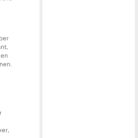
aber
nt,
nen
nnen.
r
ker,