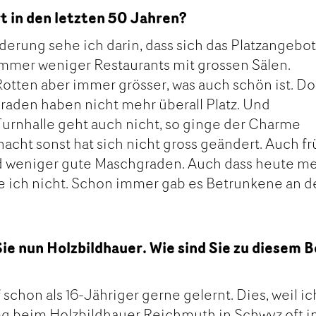
t in den letzten 50 Jahren?
derung sehe ich darin, dass sich das Platzangebo
 immer weniger Restaurants mit grossen Sälen.
otten aber immer grösser, was auch schön ist. D
aden haben nicht mehr überall Platz. Und
urnhalle geht auch nicht, so ginge der Charme
nacht sonst hat sich nicht gross geändert. Auch f
d weniger gute Maschgraden. Auch dass heute m
e ich nicht. Schon immer gab es Betrunkene an d
Sie nun Holzbildhauer. Wie sind Sie zu diesem 
 schon als 16-Jähriger gerne gelernt. Dies, weil ic
g beim Holzbildhauer Reichmuth in Schwyz oft i