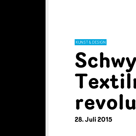
KUNST & DESIGN
Schwyz
Texti
revol
28. Juli 2015