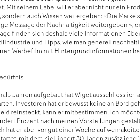
t. Mit seinem Label will er aber nicht nur ein Pro
, sondern auch Wissen weitergeben: «Die Marke s
tige Message der Nachhaltigkeit weitergeben », er
ge finden sich deshalb viele Informationen über
tilindustrie und Tipps, wie man generell nachhalt
inen Werbefilm mit Hintergrundinformationen ha
edürfnis
halb Jahren aufgebaut hat Wiget ausschliesslich 
ten. Investoren hat er bewusst keine an Bord geh
eld reinsteckt, kann er mitbestimmen. Ich möcht
ndert Prozent nach meinen Vorstellungen gestal
ich hat er aber vor gut einer Woche auf wemakeit
artet, mit dem Ziel, innert 30 Tagen zusätzliche 