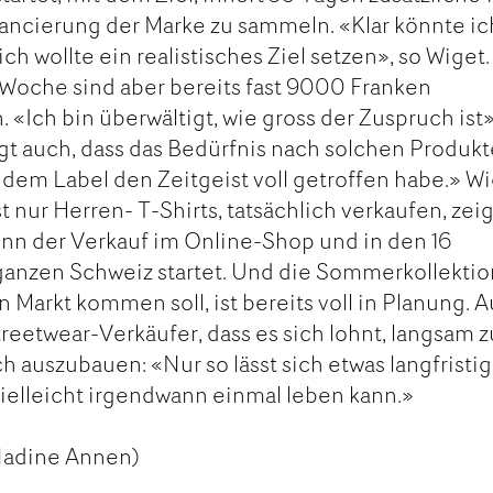
ancierung der Marke zu sammeln. «Klar könnte ic
h wollte ein realistisches Ziel setzen», so Wiget.
Woche sind aber bereits fast 9000 Franken
ch bin überwältigt, wie gross der Zuspruch ist»
eigt auch, dass das Bedürfnis nach solchen Produk
t dem Label den Zeitgeist voll getroffen habe.» W
st nur Herren- T-Shirts, tatsächlich verkaufen, zeig
enn der Verkauf im Online-Shop und in den 16
ganzen Schweiz startet. Und die Sommerkollektio
n Markt kommen soll, ist bereits voll in Planung. A
reetwear-Verkäufer, dass es sich lohnt, langsam z
 auszubauen: «Nur so lässt sich etwas langfristig
ielleicht irgendwann einmal leben kann.»
Nadine Annen)