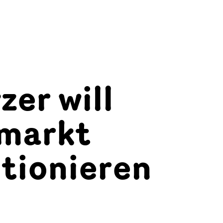
er will
lmarkt
utionieren