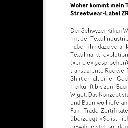
Woher kommt mein T
Streetwear-Label ZRC
Der Schwyzer Kilian Wi
mit der Textilindustr
haben ihn dazu veranl
Textilmarkt revolutio
(«circle» gesprochen)
transparente Rückverf
Shirt erhält einen C
Herkunft bis zum Baum
Wiget. Das Konzept s
und Baumwolllieferant
Fair- Trade-Zertifikat
überzeugt: «So ist nic
gewährleistet, sonder