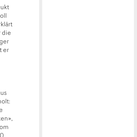
dukt
oll
klärt
 die
iger
t er
aus
olt:
e
ten»,
.com
10