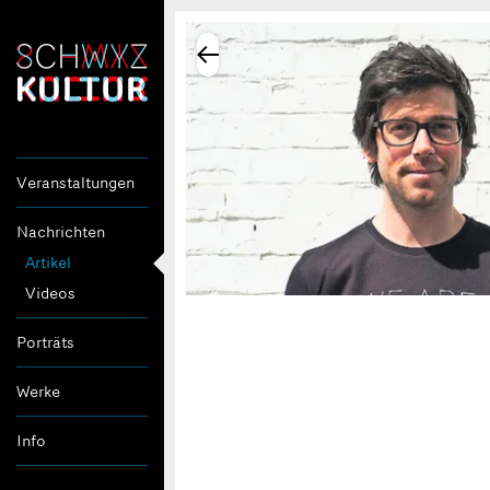
Veranstaltungen
Nachrichten
Artikel
Videos
Porträts
Werke
Info