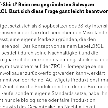
-Shirt? Beim neu gegründeten Schwyzer
L lässt sich diese Frage ganz leicht beantwo
get setzt sich als Shopbesitzer des 3Sixty intensi
ie auseinander. Die dort herrschenden Missstände
asst, eine eigene Marke zu gründen, die den
nieren soll. Das Konzept von seinem Label ZRCL
 besticht durch seine Nachhaltigkeit und die
olgbarkeit der einzelnen Kleidungsstücke: «Jede
ode, mit welchem auf der ZRCL-Homepage seine
wollbauer zurückverfolgt werden kann», erklärt
tammt von der Remei AG, Wigets Produktionsfirm
. Auch dass die Produktionsfirma keine Bio- ode
e kaufe, sondern eigene Standards setze, habe ihn
ht nur die biologische oder faire Produktion
n es wird das Gesamtpaket an Nachhaltigkeit