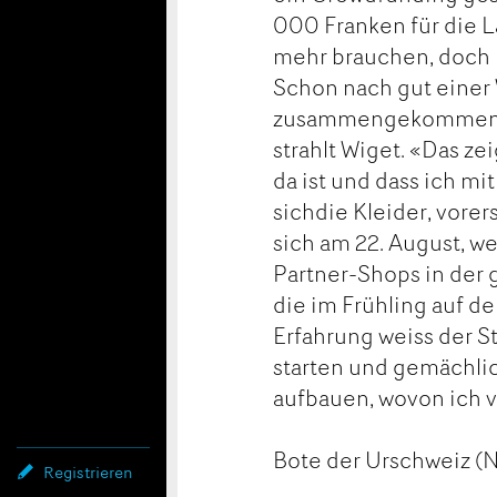
000 Franken für die L
mehr brauchen, doch ic
Schon nach gut einer 
zusammengekommen. «I
strahlt Wiget. «Das z
da ist und dass ich mi
sichdie Kleider, vorer
sich am 22. August, w
Partner-Shops in der 
die im Frühling auf de
Erfahrung weiss der St
starten und gemächlich
aufbauen, wovon ich v
Bote der Urschweiz (
Registrieren