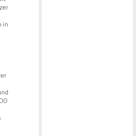
zer
 in
zer
 und
400
n