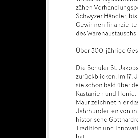
zähen Verhandlungspo
Schwyzer Händler, bis
Gewinnen finanzierte
des Warenaustauschs 
Über 300-jährige Ge
Die Schuler St. Jakob
zurückblicken. Im 17.
sie schon bald über d
Kastanien und Honig. 
Maur zeichnet hier da
Jahrhunderten von in
historische Gotthardr
Tradition und Innovat
hat.