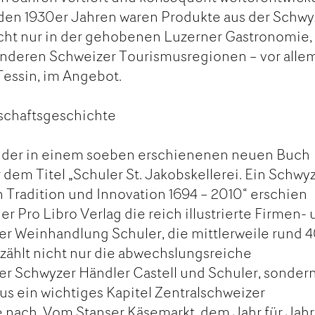
 den 1930er Jahren waren Produkte aus der Schwy
nicht nur in der gehobenen Luzerner Gastronomie,
anderen Schweizer Tourismusregionen – vor allem
essin, im Angebot.
tschaftsgeschichte
t, der in einem soeben erschienenen neuen Buch
 dem Titel „Schuler St. Jakobskellerei. Ein Schwy
Tradition und Innovation 1694 – 2010“ erschien
r Pro Libro Verlag die reich illustrierte Firmen-
er Weinhandlung Schuler, die mittlerweile rund 
erzählt nicht nur die abwechslungsreiche
er Schwyzer Händler Castell und Schuler, sonder
us ein wichtiges Kapitel Zentralschweizer
 nach. Vom Stanser Käsemarkt, dem Jahr für Jahr