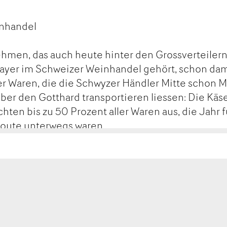
inhandel
hmen, das auch heute hinter den Grossverteilern
layer im Schweizer Weinhandel gehört, schon da
der Waren, die die Schwyzer Händler Mitte schon M
über den Gotthard transportieren liessen: Die Käs
n bis zu 50 Prozent aller Waren aus, die Jahr f
route unterwegs waren.
MAIL
SEITE
FEHLEN
DRUCKEN
thardbahn 1882 brachte einen grossen Einschnit
ion auf das Kerngeschäft, den Weinhandel, mögli
n nicht mehr im Sinne der Gegenfuhren Käse aus
e norditalienischen Märkte gebracht werden. Der
l konnte aufgegeben werden. Statt ver