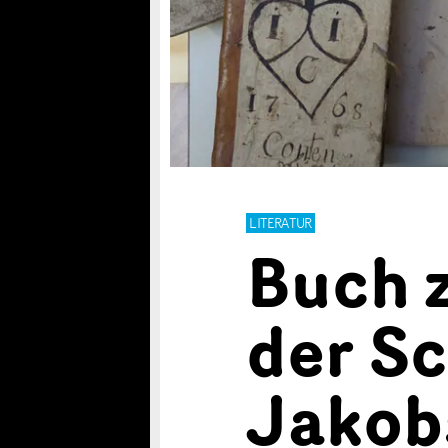
LITERATUR
Buch 
der Sc
Jakob