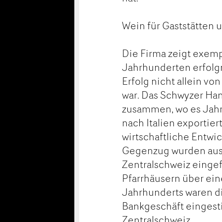
Wein für Gaststätten 
Die Firma zeigt exempl
Jahrhunderten erfolgr
Erfolg nicht allein 
war. Das Schwyzer Ha
zusammen, wo es Jahr
nach Italien exportier
wirtschaftliche Entwi
Gegenzug wurden aus
Zentralschweiz eingefü
Pfarrhäusern über ein
Jahrhunderts waren di
Bankgeschäft eingest
Zentralschweiz.