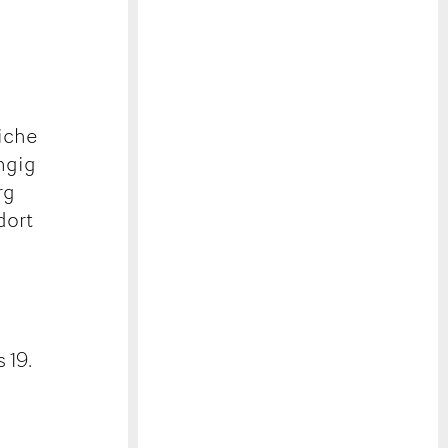
liche
ngig
rg
dort
 19.