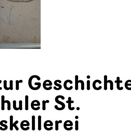
zur Geschicht
huler St.
skellerei