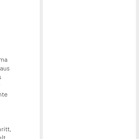
rma
naus
s
r
nte
itt,
lt