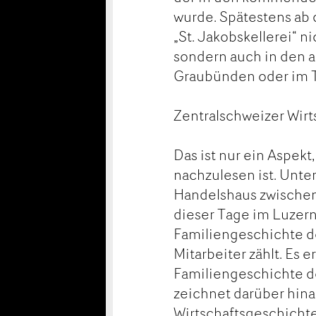
wurde. Spätestens ab
„St. Jakobskellerei“ 
sondern auch in den 
Graubünden oder im T
Zentralschweizer Wir
Das ist nur ein Aspek
nachzulesen ist. Unter
Handelshaus zwischen 
dieser Tage im Luzerne
Familiengeschichte d
Mitarbeiter zählt. Es 
Familiengeschichte d
zeichnet darüber hina
Wirtschaftsgeschichte