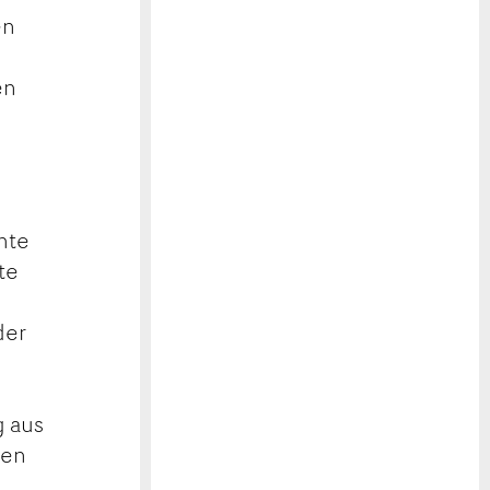
en
en
hte
te
der
g aus
ten