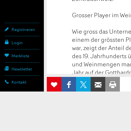
Grosser Player im We
Registrieren
Wie gross das Unterne
einem der grössten P
Login
war, zeigt der Anteil 
des 19. Jahrhunderts 
Merkliste
und Weinmengen machte
Newsletter
Jahr auf der Gotthard
AUF
AUF X
PER E-
ZUR
Kontakt
FACEBOOK
TEILEN
WEITEREMP
AUS
MERKLISTE
Die Eröffnung der Got
TEILEN
HINZUFÜGEN
indem die Konzentrat
wurde. Fortan musste
Zentralschweiz auf di
unrentable Käsehande