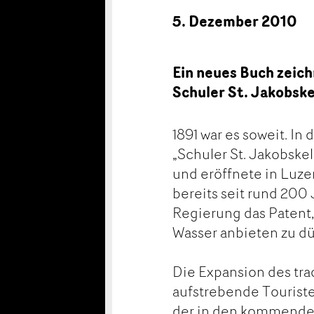
5. Dezember 2010
Ein neues Buch zeic
Schuler St. Jakobske
1891 war es soweit. I
„Schuler St. Jakobske
und eröffnete in Luze
bereits seit rund 200 
Regierung das Patent,
Wasser anbieten zu dü
Die Expansion des tra
aufstrebende Touristen
der in den kommenden