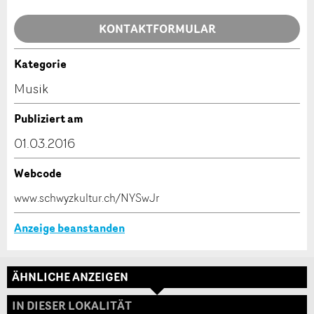
Allgemeines Feedback
KONTAKTFORMULAR
Anzeige nicht mehr gültig
Anzeige unvollständig
Kategorie
Kontakt
Musik
Verfassen Sie eine Nachricht für die Kontaktpersonen
Publiziert am
dieser Anzeige.
01.03.2016
Webcode
* Eingabe erforderlich
www.schwyzkultur.ch/NYSwJr
ANZEIGE WEITEREMPFEHLEN
Anzeige beanstanden
Nachricht
Schliessen
ÄHNLICHE ANZEIGEN
Adresse
IN DIESER LOKALITÄT