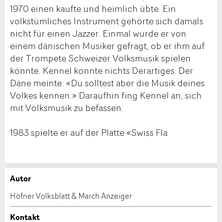
1970 einen kaufte und heimlich übte. Ein
volkstümliches Instrument gehörte sich damals
nicht für einen Jazzer. Einmal wurde er von
einem dänischen Musiker gefragt, ob er ihm auf
der Trompete Schweizer Volksmusik spielen
könnte. Kennel konnte nichts Derartiges. Der
Däne meinte: «Du solltest aber die Musik deines
Volkes kennen.» Daraufhin fing Kennel an, sich
mit Volksmusik zu befassen.
1983 spielte er auf der Platte «Swiss Fla
Autor
Anzeige beanstanden
Anzeige weiterempfehlen
Höfner Volksblatt & March Anzeiger
Ihr Feedback wird sehr geschätzt!
Empfehlen Sie diese Anzeige an Freunde weiter.
Kontakt