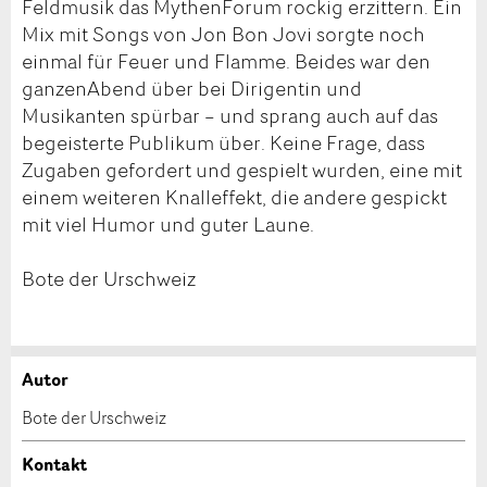
Feldmusik das MythenForum rockig erzittern. Ein
Mix mit Songs von Jon Bon Jovi sorgte noch
einmal für Feuer und Flamme. Beides war den
ganzenAbend über bei Dirigentin und
Musikanten spürbar – und sprang auch auf das
begeisterte Publikum über. Keine Frage, dass
Zugaben gefordert und gespielt wurden, eine mit
einem weiteren Knalleffekt, die andere gespickt
mit viel Humor und guter Laune.
Bote der Urschweiz
Autor
Anzeige beanstanden
Anzeige weiterempfehlen
Bote der Urschweiz
Ihr Feedback wird sehr geschätzt!
Empfehlen Sie diese Anzeige an Freunde weiter.
Kontakt