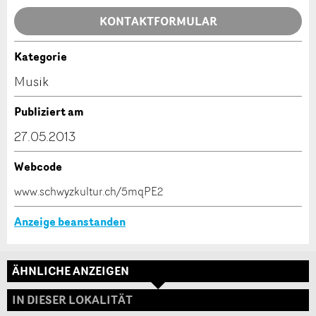
Allgemeines Feedback
KONTAKTFORMULAR
Anzeige nicht mehr gültig
Anzeige unvollständig
Kategorie
Kontakt
Musik
Verfassen Sie eine Nachricht für die Kontaktpersonen
Publiziert am
dieser Anzeige.
27.05.2013
Webcode
* Eingabe erforderlich
www.schwyzkultur.ch/5mqPE2
ANZEIGE WEITEREMPFEHLEN
Anzeige beanstanden
Nachricht
Schliessen
ÄHNLICHE ANZEIGEN
Adresse
IN DIESER LOKALITÄT