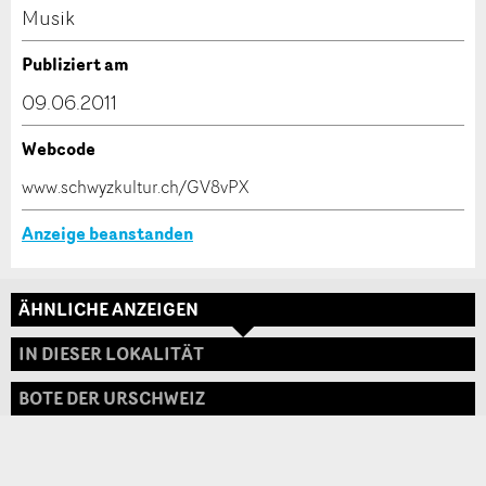
Kontakt
Musik
Verfassen Sie eine Nachricht für die Kontaktpersonen
Publiziert am
dieser Anzeige.
09.06.2011
Webcode
* Eingabe erforderlich
www.schwyzkultur.ch/GV8vPX
ANZEIGE WEITEREMPFEHLEN
Anzeige beanstanden
Nachricht
Schliessen
ÄHNLICHE ANZEIGEN
Adresse
IN DIESER LOKALITÄT
BOTE DER URSCHWEIZ
* Eingabe erforderlich
Zur Qualitätssicherung wird eine Kopie der E-Mail
an guidle übermittelt.