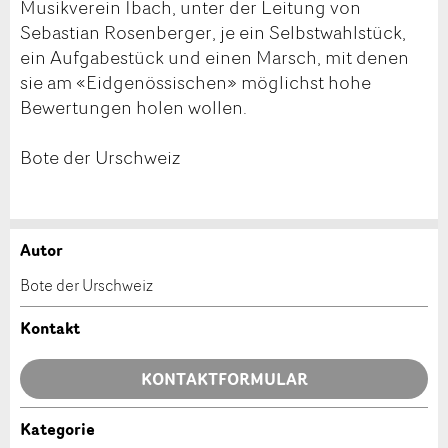
Musikverein Ibach, unter der Leitung von
Sebastian Rosenberger, je ein Selbstwahlstück,
ein Aufgabestück und einen Marsch, mit denen
sie am «Eidgenössischen» möglichst hohe
Bewertungen holen wollen.
Bote der Urschweiz
Autor
Anzeige beanstanden
Anzeige weiterempfehlen
Bote der Urschweiz
Ihr Feedback wird sehr geschätzt!
Empfehlen Sie diese Anzeige an Freunde weiter.
Kontakt
Allgemeines Feedback
KONTAKTFORMULAR
Anzeige nicht mehr gültig
Anzeige unvollständig
Kategorie