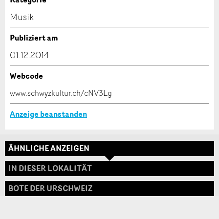
Kontakt
Musik
Verfassen Sie eine Nachricht für die Kontaktpersonen
Publiziert am
dieser Anzeige.
01.12.2014
Webcode
* Eingabe erforderlich
www.schwyzkultur.ch/cNV3Lg
ANZEIGE WEITEREMPFEHLEN
Anzeige beanstanden
Nachricht
Schliessen
ÄHNLICHE ANZEIGEN
Adresse
IN DIESER LOKALITÄT
BOTE DER URSCHWEIZ
* Eingabe erforderlich
Zur Qualitätssicherung wird eine Kopie der E-Mail