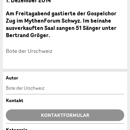
1. Dezember 2014
Am Freitagabend gastierte der Gospelchor
Zug im MythenForum Schwyz. Im beinahe
ausverkauften Saal sangen 51 Sänger unter
Bertrand Gröger.
Bote der Urschweiz
Autor
Anzeige beanstanden
Anzeige weiterempfehlen
Bote der Urschweiz
Ihr Feedback wird sehr geschätzt!
Empfehlen Sie diese Anzeige an Freunde weiter.
Kontakt
Allgemeines Feedback
KONTAKTFORMULAR
Anzeige nicht mehr gültig
Anzeige unvollständig
Kategorie