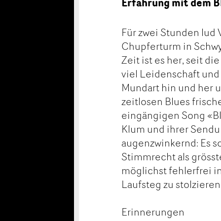
Erfahrung mit dem B
Für zwei Stunden lud
Chupferturm in Schwyz
Zeit ist es her, seit d
viel Leidenschaft un
Mundart hin und her u
zeitlosen Blues frisc
eingängigen Song «Blu
Klum und ihrer Send
augenzwinkernd: Es so
Stimmrecht als grösst
möglichst fehlerfrei 
Laufsteg zu stolzieren
Erinnerungen