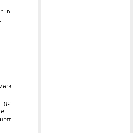
n in
t
 Vera
Dinge
ie
uett