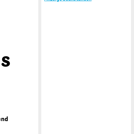
es
end