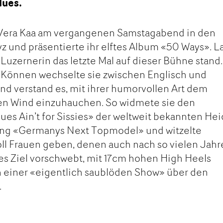
lues.
 Vera Kaa am vergangenen Samstagabend in den
 und präsentierte ihr elftes Album «50 Ways». 
ie Luzernerin das letzte Mal auf dieser Bühne stand.
d Können wechselte sie zwischen Englisch und
nd verstand es, mit ihrer humorvollen Art dem
hen Wind einzuhauchen. So widmete sie den
es Ain’t for Sissies» der weltweit bekannten Hei
ung «Germanys Next Topmodel» und witzelte
ll Frauen geben, denen auch nach so vielen Jah
es Ziel vorschwebt, mit 17cm hohen High Heels
in einer «eigentlich saublöden Show» über den
.