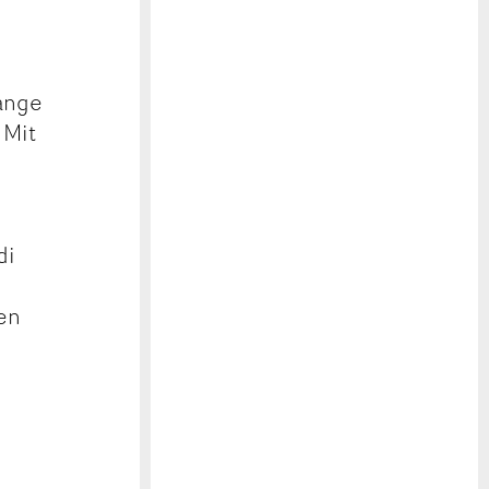
Lange
 Mit
di
ren