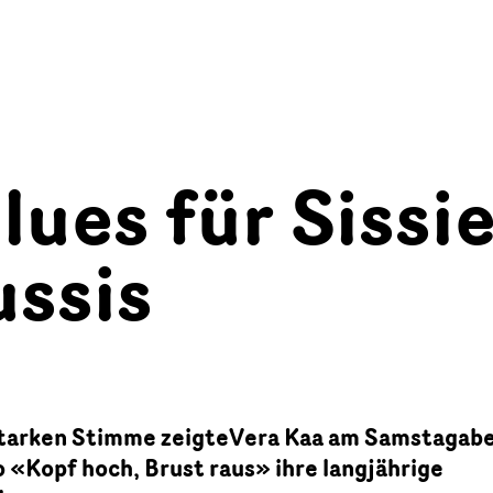
lues für Sissi
ussis
starken Stimme zeigteVera Kaa am Samstagab
 «Kopf hoch, Brust raus» ihre langjährige