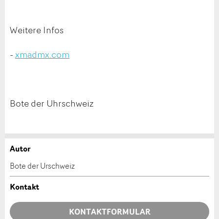
Weitere Infos
-
xmadmx.com
Bote der Uhrschweiz
Autor
Anzeige beanstanden
Anzeige weiterempfehlen
Bote der Urschweiz
Ihr Feedback wird sehr geschätzt!
Empfehlen Sie diese Anzeige an Freunde weiter.
Kontakt
Allgemeines Feedback
KONTAKTFORMULAR