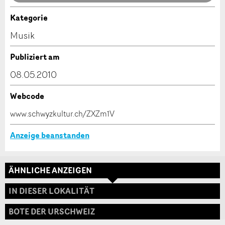
Anzeige nicht mehr gültig
Anzeige unvollständig
Kategorie
Kontakt
Musik
Verfassen Sie eine Nachricht für die Kontaktpersonen
Publiziert am
dieser Anzeige.
08.05.2010
Webcode
* Eingabe erforderlich
www.schwyzkultur.ch/ZXZm1V
ANZEIGE WEITEREMPFEHLEN
Anzeige beanstanden
Nachricht
Schliessen
ÄHNLICHE ANZEIGEN
Adresse
IN DIESER LOKALITÄT
BOTE DER URSCHWEIZ
* Eingabe erforderlich