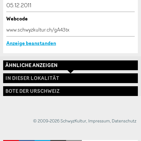
dieser Anzeige.
05.12.2011
Webcode
* Eingabe erforderlich
www.schwyzkultur.ch/gA43tx
ANZEIGE WEITEREMPFEHLEN
Anzeige beanstanden
Nachricht
Schliessen
ÄHNLICHE ANZEIGEN
Adresse
IN DIESER LOKALITÄT
BOTE DER URSCHWEIZ
* Eingabe erforderlich
Zur Qualitätssicherung wird eine Kopie der E-Mail
an guidle übermittelt.
© 2009-2026 SchwyzKultur
,
Impressum
,
Datenschutz
NACHRICHT SENDEN
Schliessen