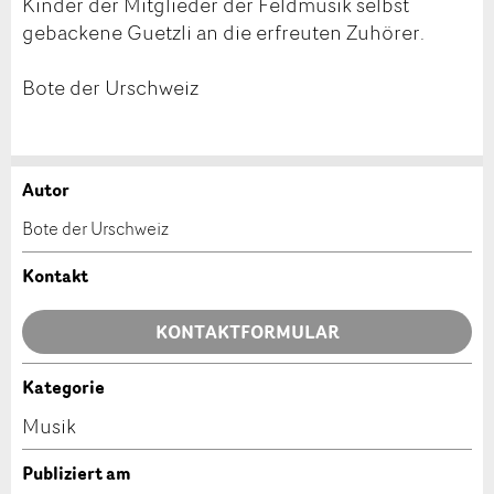
Kinder der Mitglieder der Feldmusik selbst
gebackene Guetzli an die erfreuten Zuhörer.
Bote der Urschweiz
Autor
Anzeige beanstanden
Anzeige weiterempfehlen
Bote der Urschweiz
Ihr Feedback wird sehr geschätzt!
Empfehlen Sie diese Anzeige an Freunde weiter.
Kontakt
Allgemeines Feedback
KONTAKTFORMULAR
Anzeige nicht mehr gültig
Anzeige unvollständig
Kategorie
Kontakt
Musik
Verfassen Sie eine Nachricht für die Kontaktpersonen
Publiziert am