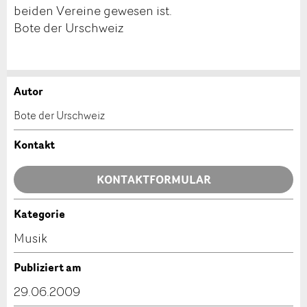
beiden Vereine gewesen ist.
Bote der Urschweiz
Autor
Anzeige beanstanden
Anzeige weiterempfehlen
Bote der Urschweiz
Ihr Feedback wird sehr geschätzt!
Empfehlen Sie diese Anzeige an Freunde weiter.
Kontakt
Allgemeines Feedback
KONTAKTFORMULAR
Anzeige nicht mehr gültig
Anzeige unvollständig
Kategorie
Kontakt
Musik
Verfassen Sie eine Nachricht für die Kontaktpersonen
Publiziert am
dieser Anzeige.
29.06.2009