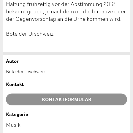
Haltung frühzeitig vor der Abstimmung 2012
bekannt geben, je nachdem ob die Initiative oder
der Gegenvorschlag an die Urne kommen wird.
Bote der Urschweiz
Autor
Anzeige beanstanden
Anzeige weiterempfehlen
Bote der Urschweiz
Ihr Feedback wird sehr geschätzt!
Empfehlen Sie diese Anzeige an Freunde weiter.
Kontakt
Allgemeines Feedback
KONTAKTFORMULAR
Anzeige nicht mehr gültig
Anzeige unvollständig
Kategorie
Kontakt
Musik