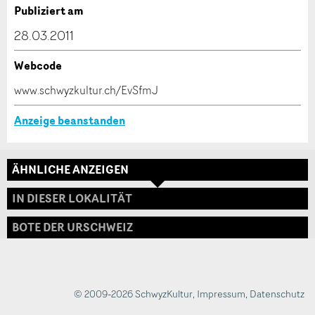
Verfassen Sie eine Nachricht für die Kontaktpersonen
Publiziert am
dieser Anzeige.
28.03.2011
Webcode
* Eingabe erforderlich
www.schwyzkultur.ch/EvSfmJ
ANZEIGE WEITEREMPFEHLEN
Anzeige beanstanden
Nachricht
Schliessen
ÄHNLICHE ANZEIGEN
Adresse
IN DIESER LOKALITÄT
BOTE DER URSCHWEIZ
* Eingabe erforderlich
Zur Qualitätssicherung wird eine Kopie der E-Mail
an guidle übermittelt.
© 2009-2026 SchwyzKultur
,
Impressum
,
Datenschutz
NACHRICHT SENDEN