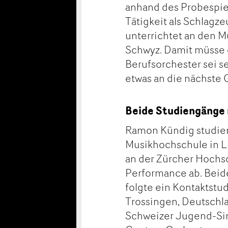
anhand des Probespie
Tätigkeit als Schlagz
unterrichtet an den 
Schwyz. Damit müsse e
Berufsorchester sei se
etwas an die nächste
Beide Studiengänge 
Ramon Kündig studier
Musikhochschule in L
an der Zürcher Hochsc
Performance ab. Beid
folgte ein Kontaktstu
Trossingen, Deutschl
Schweizer Jugend-Sinf