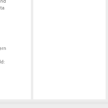
und
ta
ern
ld: