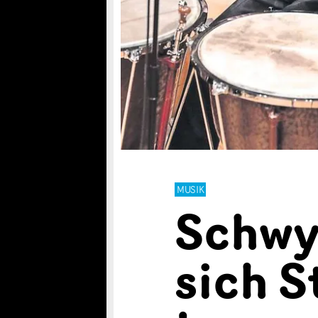
MUSIK
Schwy
sich S