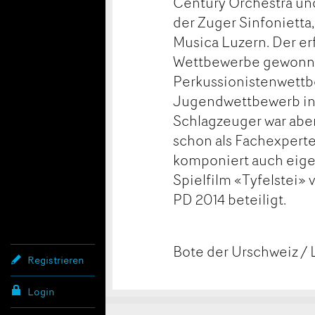
Century Orchestra und
der Zuger Sinfoniett
Musica Luzern. Der e
Wettbewerbe gewonn
Perkussionistenwettb
Jugendwettbewerb in k
Schlagzeuger war aber
schon als Fachexperte
komponiert auch eige
Spielfilm «Tyfelstei»
PD 2014 beteiligt.
Bote der Urschweiz /
Registrieren
Login