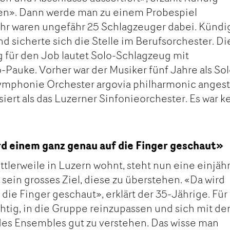
n». Dann werde man zu einem Probespiel
ahr waren ungefähr 25 Schlagzeuger dabei. Kündi
 sicherte sich die Stelle im Berufsorchester. Di
g für den Job lautet Solo-Schlagzeug mit
-Pauke. Vorher war der Musiker fünf Jahre als So
ymphonie Orchester argovia philharmonic angeste
siert als das Luzerner Sinfonieorchester. Es war k
rd einem ganz genau auf die Finger geschaut»
tlerweile in Luzern wohnt, steht nun eine einjäh
t sein grosses Ziel, diese zu überstehen. «Da wird
die Finger geschaut», erklärt der 35-Jährige. Für
chtig, in die Gruppe reinzupassen und sich mit de
des Ensembles gut zu verstehen. Das wisse man