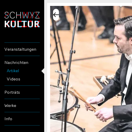
Veranstaltungen
Nachrichten
Artikel
Videos
Porträts
Werke
Info