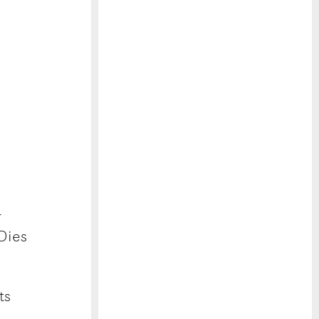
e
r
 Dies
ts