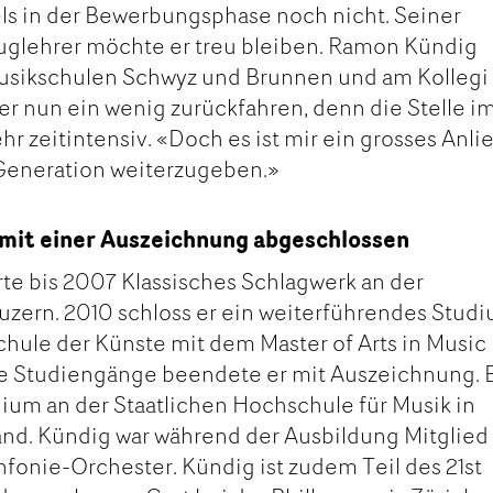
ls in der Bewerbungsphase noch nicht. Seiner
euglehrer möchte er treu bleiben. Ramon Kündig
Musikschulen Schwyz und Brunnen und am Kollegi
r nun ein wenig zurückfahren, denn die Stelle i
hr zeitintensiv. «Doch es ist mir ein grosses Anli
 Generation weiterzugeben.»
mit einer Auszeichnung abgeschlossen
te bis 2007 Klassisches Schlagwerk an der
uzern. 2010 schloss er ein weiterführendes Stud
hule der Künste mit dem Master of Arts in Music
e Studiengänge beendete er mit Auszeichnung. 
dium an der Staatlichen Hochschule für Musik in
and. Kündig war während der Ausbildung Mitglied
onie-Orchester. Kündig ist zudem Teil des 21st