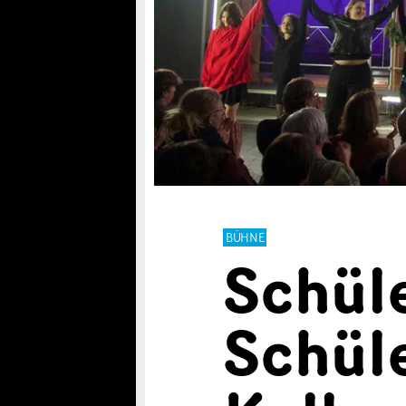
BÜHNE
Schül
Schül