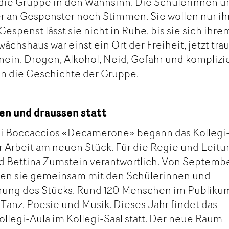
 die Gruppe in den Wahnsinn. Die Schülerinnen u
r an Gespenster noch Stimmen. Sie wollen nur ih
espenst lässt sie nicht in Ruhe, bis sie sich ihre
wächshaus war einst ein Ort der Freiheit, jetzt trau
ein. Drogen, Alkohol, Neid, Gefahr und komplizi
n die Geschichte der Gruppe.
en und draussen statt
nni Boccaccios «Decamerone» begann das Kollegi
r Arbeit am neuen Stück. Für die Regie und Leitu
d Bettina Zumstein verantwortlich. Von Septemb
lten sie gemeinsam mit den Schülerinnen und
erung des Stücks. Rund 120 Menschen im Publiku
Tanz, Poesie und Musik. Dieses Jahr findet das
ollegi-Aula im Kollegi-Saal statt. Der neue Raum