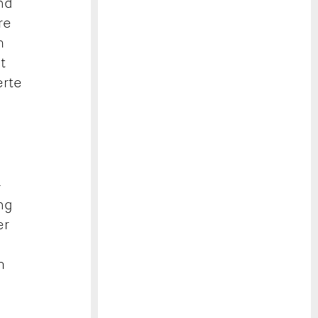
nd
re
m
t
erte
-
ng
er
m