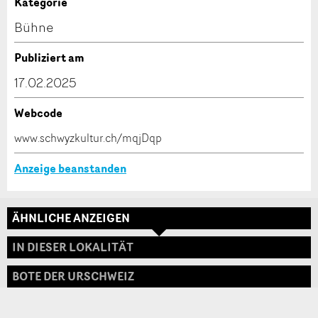
Anzeige unvollständig
Kategorie
Kontakt
Bühne
Verfassen Sie eine Nachricht für die Kontaktpersonen
Publiziert am
dieser Anzeige.
17.02.2025
Webcode
* Eingabe erforderlich
www.schwyzkultur.ch/mqjDqp
ANZEIGE WEITEREMPFEHLEN
Anzeige beanstanden
Nachricht
Schliessen
ÄHNLICHE ANZEIGEN
Adresse
IN DIESER LOKALITÄT
BOTE DER URSCHWEIZ
* Eingabe erforderlich
Zur Qualitätssicherung wird eine Kopie der E-Mail