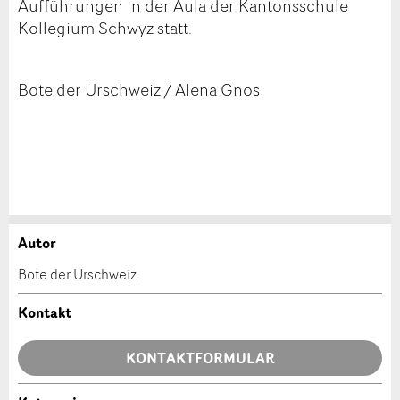
Aufführungen in der Aula der Kantonsschule
Kollegium Schwyz statt.
Bote der Urschweiz / Alena Gnos
Autor
Anzeige beanstanden
Anzeige weiterempfehlen
Bote der Urschweiz
Ihr Feedback wird sehr geschätzt!
Empfehlen Sie diese Anzeige an Freunde weiter.
Kontakt
Allgemeines Feedback
KONTAKTFORMULAR
Anzeige nicht mehr gültig