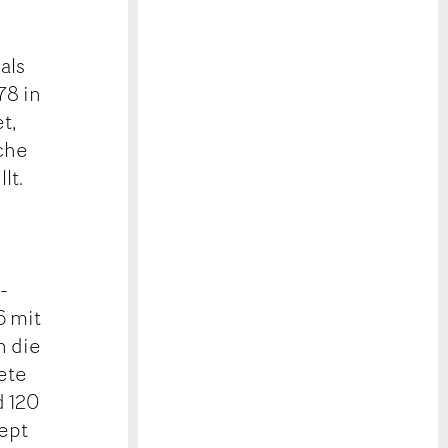
als
78 in
t,
iche
lt.
-
6 mit
n die
ete
d 120
ept