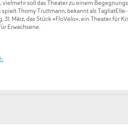
ie, vielmehr soll das Theater zu einem Begegnungs
 spielt Thomy Truttmann, bekannt als TagliatElle-
 31. März, das Stück «FloVelo», ein Theater für K
für Erwachsene.
ch
kt
ge
ge
MAIL
SEITE