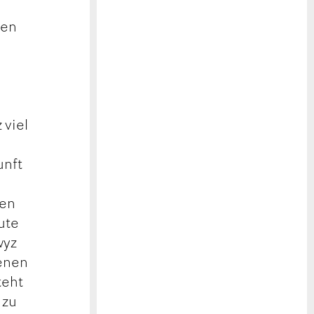
ren
 viel
unft
gen
ute
wyz
genen
teht
 zu