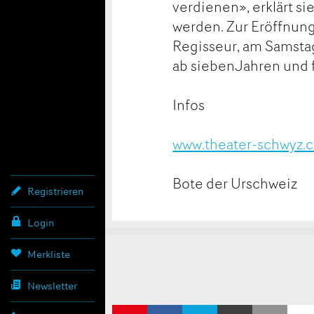
verdienen», erklärt s
werden. Zur Eröffnung
Regisseur, am Samstag,
ab siebenJahren und 
Infos
www.theater-schwyz.
Bote der Urschweiz
Registrieren
Login
Konta
Anzei
Anzei
Merkliste
Newsletter
AUF
AUF X
PER E-
ZUR