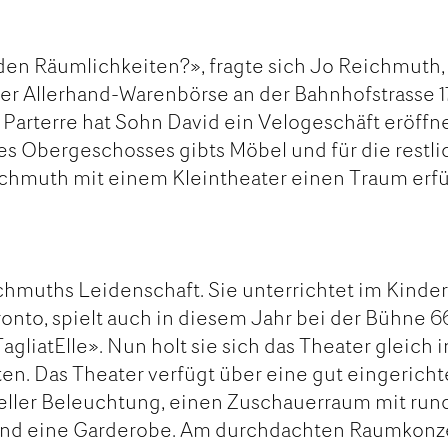
en Räumlichkeiten?», fragte sich Jo Reichmuth, 
der Allerhand-Warenbörse an der Bahnhofstrasse 1
Parterre hat Sohn David ein Velogeschäft eröffne
des Obergeschosses gibts Möbel und für die restl
ichmuth mit einem Kleintheater einen Traum erfül
chmuths Leidenschaft. Sie unterrichtet im Kinder
nto, spielt auch in diesem Jahr bei der Bühne 6
agliatElle». Nun holt sie sich das Theater gleich i
n. Das Theater verfügt über eine gut eingericht
eller Beleuchtung, einen Zuschauerraum mit run
r und eine Garderobe. Am durchdachten Raumkonz