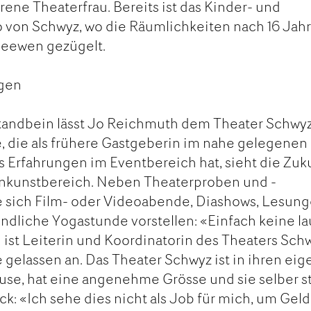
rene Theaterfrau. Bereits ist das Kinder- und
 von Schwyz, wo die Räumlichkeiten nach 16 Jah
Seewen gezügelt.
ngen
ndbein lässt Jo Reichmuth dem Theater Schwyz
, die als frühere Gastgeberin im nahe gelegenen
 Erfahrungen im Eventbereich hat, sieht die Zuk
einkunstbereich. Neben Theaterproben und -
e sich Film- oder Videoabende, Diashows, Lesun
dliche Yogastunde vorstellen: «Einfach keine la
ist Leiterin und Koordinatorin des Theaters Sch
 gelassen an. Das Theater Schwyz ist in ihren ei
use, hat eine angenehme Grösse und sie selber s
ck: «Ich sehe dies nicht als Job für mich, um Geld