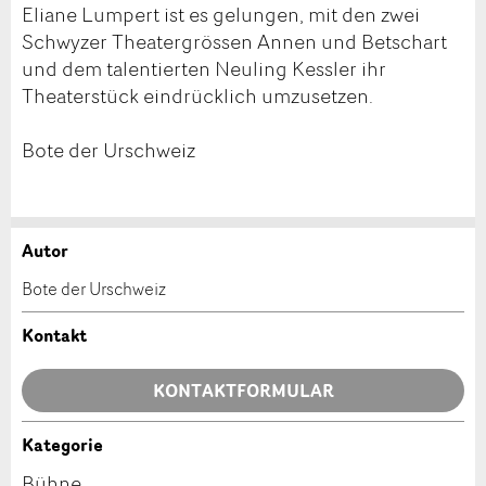
Eliane Lumpert ist es gelungen, mit den zwei
Schwyzer Theatergrössen Annen und Betschart
und dem talentierten Neuling Kessler ihr
Theaterstück eindrücklich umzusetzen.
Bote der Urschweiz
Autor
Anzeige beanstanden
Anzeige weiterempfehlen
Bote der Urschweiz
Ihr Feedback wird sehr geschätzt!
Empfehlen Sie diese Anzeige an Freunde weiter.
Kontakt
Allgemeines Feedback
KONTAKTFORMULAR
Anzeige nicht mehr gültig
Anzeige unvollständig
Kategorie
Kontakt
Bühne