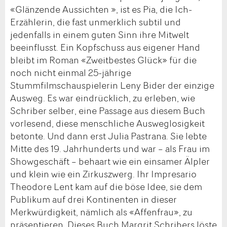
«Glänzende Aussichten », ist es Pia, die Ich-
Erzählerin, die fast unmerklich subtil und
jedenfalls in einem guten Sinn ihre Mitwelt
beeinflusst. Ein Kopfschuss aus eigener Hand
bleibt im Roman «Zweitbestes Glück» für die
noch nicht einmal 25-jährige
Stummfilmschauspielerin Leny Bider der einzige
Ausweg. Es war eindrücklich, zu erleben, wie
Schriber selber, eine Passage aus diesem Buch
vorlesend, diese menschliche Ausweglosigkeit
betonte. Und dann erst Julia Pastrana. Sie lebte
Mitte des 19. Jahrhunderts und war – als Frau im
Showgeschäft – behaart wie ein einsamer Älpler
und klein wie ein Zirkuszwerg. Ihr Impresario
Theodore Lent kam auf die böse Idee, sie dem
Publikum auf drei Kontinenten in dieser
Merkwürdigkeit, nämlich als «Affenfrau», zu
präsentieren. Dieses Buch Margrit Schribers löste