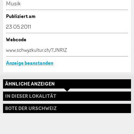
Kontakt
Musik
Verfassen Sie eine Nachricht für die Kontaktpersonen
Publiziert am
dieser Anzeige.
23.05.2011
Webcode
* Eingabe erforderlich
www.schwyzkultur.ch/7JNR1Z
ANZEIGE WEITEREMPFEHLEN
Anzeige beanstanden
Nachricht
Schliessen
ÄHNLICHE ANZEIGEN
Adresse
IN DIESER LOKALITÄT
BOTE DER URSCHWEIZ
* Eingabe erforderlich
Zur Qualitätssicherung wird eine Kopie der E-Mail
an guidle übermittelt.