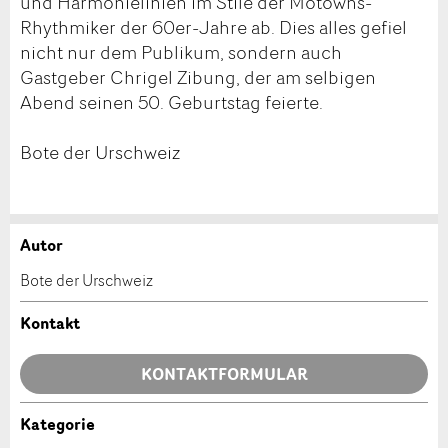
und Harmonielinien im Stile der Motowns-
Rhythmiker der 60er-Jahre ab. Dies alles gefiel
nicht nur dem Publikum, sondern auch
Gastgeber Chrigel Zibung, der am selbigen
Abend seinen 50. Geburtstag feierte.
Bote der Urschweiz
Autor
Anzeige beanstanden
Anzeige weiterempfehlen
Bote der Urschweiz
Ihr Feedback wird sehr geschätzt!
Empfehlen Sie diese Anzeige an Freunde weiter.
Kontakt
Allgemeines Feedback
KONTAKTFORMULAR
Anzeige nicht mehr gültig
Anzeige unvollständig
Kategorie