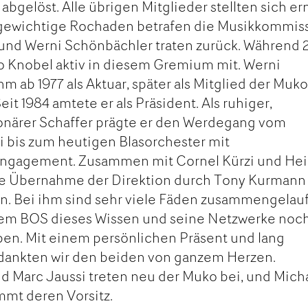
 abgelöst. Alle übrigen Mitglieder stellten sich er
 gewichtige Rochaden betrafen die Musikkommis
und Werni Schönbächler traten zurück. Während 
o Knobel aktiv in diesem Gremium mit. Werni
 ab 1977 als Aktuar, später als Mitglied der Muk
it 1984 amtete er als Präsident. Als ruhiger,
ionärer Schaffer prägte er den Werdegang vom
 bis zum heutigen Blasorchester mit
ngagement. Zusammen mit Cornel Kürzi und Hei
ie Übernahme der Direktion durch Tony Kurmann
n. Bei ihm sind sehr viele Fäden zusammengelau
 dem BOS dieses Wissen und seine Netzwerke noc
ben. Mit einem persönlichen Präsent und lang
dankten wir den beiden von ganzem Herzen.
d Marc Jaussi treten neu der Muko bei, und Mich
mt deren Vorsitz.