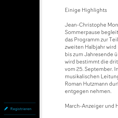
Einige Highlights
Jean-Christophe Monnie
Sommerpause begleiten
das Programm zur Tei
zweiten Halbjahr wird
bis zum Jahresende ü
wird bestimmt die dri
vom 25. September. Im
musikalischen Leitung
Roman Hutzmann durfte
entgegen nehmen.
March-Anzeiger und H
Registrieren