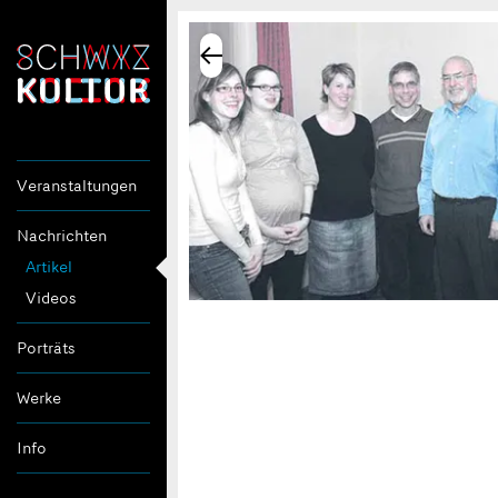
Veranstaltungen
Nachrichten
Artikel
Videos
Porträts
Werke
Info