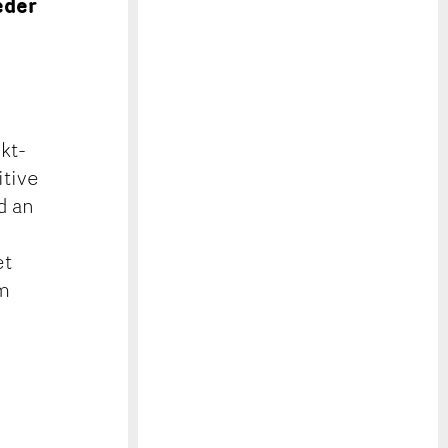
eder
kt-
itive
d an
et
am