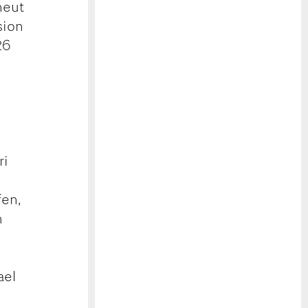
neut
sion
26
o
ri
fen,
h
ael