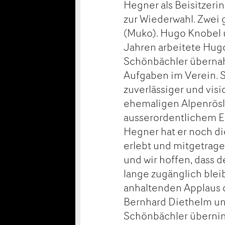
Hegner als Beisitzerin
zur Wiederwahl. Zwei
(Muko). Hugo Knobel 
Jahren arbeitete Hug
Schönbächler übernahm
Aufgaben im Verein. Se
zuverlässiger und vis
ehemaligen Alpenrösli
ausserordentlichem E
Hegner hat er noch d
erlebt und mitgetrage
und wir hoffen, dass
lange zugänglich blei
anhaltenden Applaus 
Bernhard Diethelm un
Schönbächler übernim