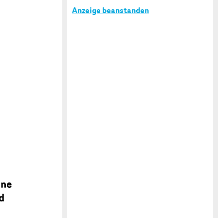
Anzeige beanstanden
ine
d