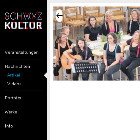
Veranstaltungen
Nachrichten
Artikel
Videos
Porträts
Werke
Info