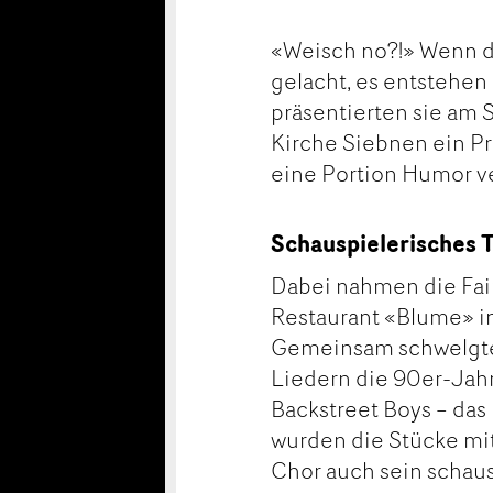
«Weisch no?!» Wenn di
gelacht, es entstehe
präsentierten sie am 
Kirche Siebnen ein P
eine Portion Humor v
Schauspielerisches 
Dabei nahmen die Fai
Restaurant «Blume» in
Gemeinsam schwelgten
Liedern die 90er-Jahr
Backstreet Boys – das
wurden die Stücke mi
Chor auch sein schaus