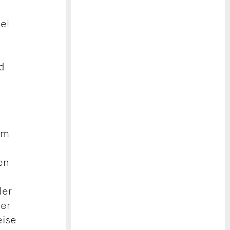
el
d
im
en
der
der
eise