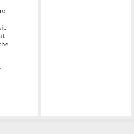
re
wie
it
che
r