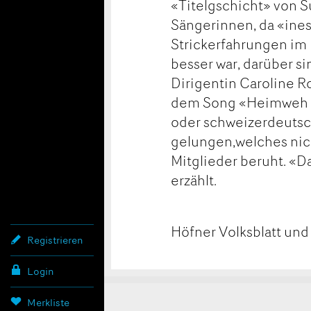
«Titelgschicht» von 
Sängerinnen, da «ines
Strickerfahrungen im H
besser war, darüber si
Dirigentin Caroline R
dem Song «Heimweh » 
oder schweizerdeutsche
gelungen,welches nicht
Mitglieder beruht. «Da
erzählt.
Höfner Volksblatt und
Registrieren
Login
Merkliste