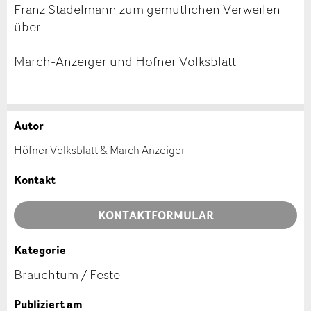
Franz Stadelmann zum gemütlichen Verweilen
über.
March-Anzeiger und Höfner Volksblatt
Autor
Anzeige beanstanden
Anzeige weiterempfehlen
Höfner Volksblatt & March Anzeiger
Ihr Feedback wird sehr geschätzt!
Empfehlen Sie diese Anzeige an Freunde weiter.
Kontakt
Allgemeines Feedback
KONTAKTFORMULAR
Anzeige nicht mehr gültig
Anzeige unvollständig
Kategorie
Kontakt
Brauchtum / Feste
Verfassen Sie eine Nachricht für die Kontaktpersonen
Publiziert am