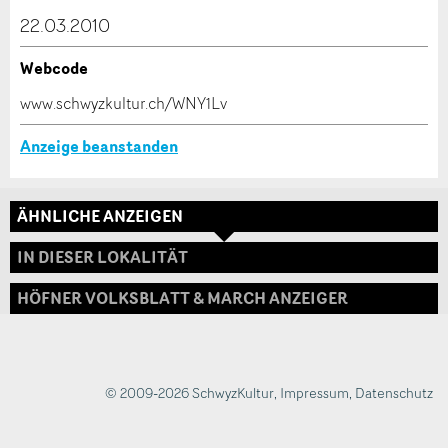
dieser Anzeige.
22.03.2010
Webcode
* Eingabe erforderlich
www.schwyzkultur.ch/WNY1Lv
ANZEIGE WEITEREMPFEHLEN
Anzeige beanstanden
Nachricht
Schliessen
ÄHNLICHE ANZEIGEN
Adresse
IN DIESER LOKALITÄT
HÖFNER VOLKSBLATT & MARCH ANZEIGER
* Eingabe erforderlich
Zur Qualitätssicherung wird eine Kopie der E-Mail
an guidle übermittelt.
© 2009-2026 SchwyzKultur
,
Impressum
,
Datenschutz
NACHRICHT SENDEN