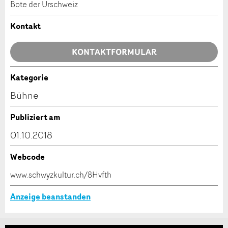
Anzeige beanstanden
Anzeige weiterempfehlen
Bote der Urschweiz
Ihr Feedback wird sehr geschätzt!
Empfehlen Sie diese Anzeige an Freunde weiter.
Kontakt
Allgemeines Feedback
KONTAKTFORMULAR
Anzeige nicht mehr gültig
Anzeige unvollständig
Kategorie
Kontakt
Bühne
Verfassen Sie eine Nachricht für die Kontaktpersonen
Publiziert am
dieser Anzeige.
01.10.2018
Webcode
* Eingabe erforderlich
www.schwyzkultur.ch/8Hvfth
ANZEIGE WEITEREMPFEHLEN
Anzeige beanstanden
Nachricht
Schliessen