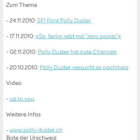
Zum Thema
- 24.11.2010:
SF1 filmt Polly Duster
- 17.11.2010:
«So, fertig jetzt mit “zero points“»
- 02.11.2010:
Polly Duster hat gute Chancen
- 20.10.2010:
Polly Duster versucht es noch­mals
Video
-
up to you
Weitere Infos
-
www.polly-duster.ch
Bote der Urschweiz