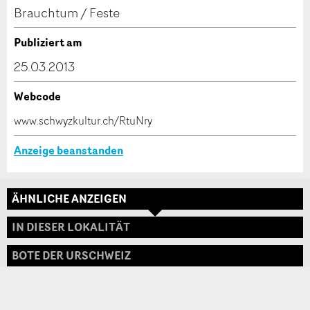
Kontakt
Brauchtum / Feste
Verfassen Sie eine Nachricht für die Kontaktpersonen
Publiziert am
dieser Anzeige.
25.03.2013
Webcode
* Eingabe erforderlich
www.schwyzkultur.ch/RtuNry
ANZEIGE WEITEREMPFEHLEN
Anzeige beanstanden
Nachricht
Schliessen
ÄHNLICHE ANZEIGEN
Adresse
IN DIESER LOKALITÄT
BOTE DER URSCHWEIZ
* Eingabe erforderlich
Zur Qualitätssicherung wird eine Kopie der E-Mail
an guidle übermittelt.