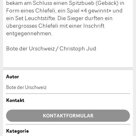
bekam am Schluss einen Spitzbueb (Gebäck) in
Form eines Chlefeli, ein Spiel «4 gewinnt» und
ein Set Leuchtstifte. Die Sieger durften ein
übergrosses Chlefeli mit einer Inschrift
entgegennehmen.
Bote der Urschweiz / Christoph Jud
Autor
Anzeige beanstanden
Anzeige weiterempfehlen
Bote der Urschweiz
Ihr Feedback wird sehr geschätzt!
Empfehlen Sie diese Anzeige an Freunde weiter.
Kontakt
Allgemeines Feedback
KONTAKTFORMULAR
Anzeige nicht mehr gültig
Anzeige unvollständig
Kategorie