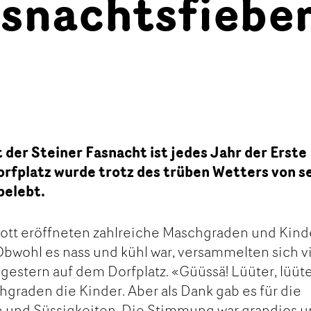
asnachtsfiebe
der Steiner Fasnacht ist jedes Jahr der Erste
rfplatz wurde trotz des trüben Wetters von s
belebt.
 Rott eröffneten zahlreiche Maschgraden und Kind
Obwohl es nass und kühl war, versammelten sich v
gestern auf dem Dorfplatz. «Güüssä! Lüüter, lüüte
hgraden die Kinder. Aber als Dank gab es für die
 und Süssigkeiten. Die Stimmung war grandios 