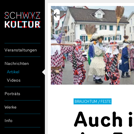
Veranstaltungen
Nachrichten
Artikel
Videos
Porträts
BRAUCHTUM / FESTE
Auch i
Werke
Info