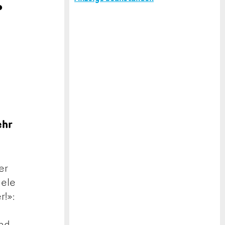
r
ehr
er
iele
r!»:
und