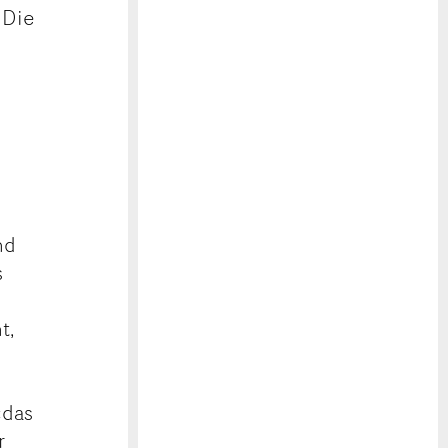
 Die
nd
s
s
t,
«das
r