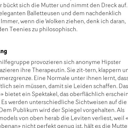
 bückt sich die Mutter und nimmt den Dreck auf.
 eleganten Balletteusen und dem nachdenklich
Immer, wenn die Wolken ziehen, denk ich daran,
den Teenies zu philosophisch.
ang
thilfegruppe provozieren sich anonyme Hipster
zieren ihre Therapeutin. Sie zit-tern, klappern u
hmerzgrenze. Eine Normale unter ihnen lernt, das
lich sein müssen, damit sie Leiden schaffen. Da
 bietet ein Spektakel, das oberflächlich erschein
t. Es werden unterschiedliche Sichtweisen auf die
 Dem Publikum wird der Spiegel vorgehalten. Als
odels von oben herab die Leviten verliest, weil 
enan» nicht perfekt genug ist, hält es die Mutte