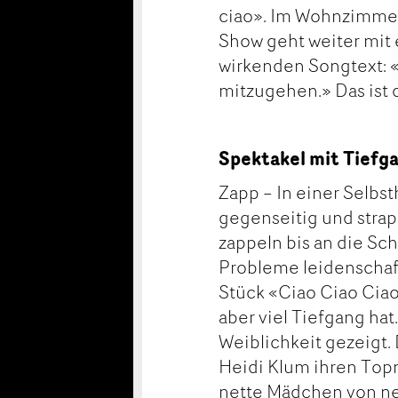
ciao». Im Wohnzimmer
Show geht weiter mit
wirkenden Songtext: «
mitzugehen.» Das ist 
Spektakel mit Tiefg
Zapp – In einer Selbs
gegenseitig und strapa
zappeln bis an die Sc
Probleme leidenschaft
Stück «Ciao Ciao Ciao»
aber viel Tiefgang ha
Weiblichkeit gezeigt.
Heidi Klum ihren Topm
nette Mädchen von neb