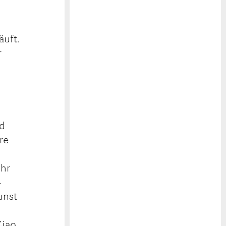
äuft.
r
nd
re
ehr
4
unst
Ciao