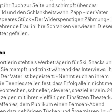
gt ihr Buch zur Seite und schimpft über das
ild und den Schlankheitswahn. Zapp – der Vater
espeares Stück «Der Widerspenstigen Zähmung» l
ehrende Frau in ihre Schranken verwiesen. Diese
tter gefallen.
ten
rtlerin steht als Werbeträgerin für Ski, Snacks u
Sie mampft und trinkt während des Interviews. Ih
. Der Vater ist begeistert: «Nehmt euch an ihrem
ie Teenies stellen fest, dass Erfolg allein nicht m
rstechen, schneller, cleverer, spezieller sein. 2
eigen mit ihren vielfältigen Einsätzen Theaterk
haffen es, dem Publikum einen Fernseh-Abend
 den dazugehörigen Tücken und Ärgernissen. In «