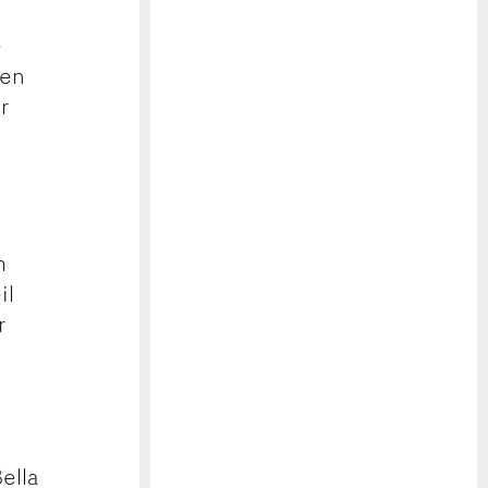
e
e
ten
r
m
il
r
ella