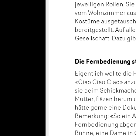
jeweiligen Rollen. Si
vom Wohnzimmer aus s
Kostüme ausgetauscht
bereitgestellt. Auf al
Gesellschaft. Dazu gi
Die Fernbedienung s
Eigentlich wollte die
«Ciao Ciao Ciao» anz
sie beim Schickmachen
Mutter, fläzen herum 
hätte gerne eine Dok
Bemerkung: «So ein Aff
Fernbedienung abgen
Bühne, eine Dame in Gl