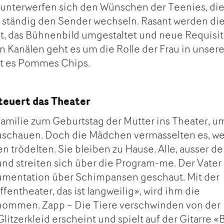
e unterwerfen sich den Wünschen der Teenies, di
tändig den Sender wechseln. Rasant werden di
, das Bühnenbild umgestaltet und neue Requisi
len Kanälen geht es um die Rolle der Frau in unsere
bt es Pommes Chips.
teuert das Theater
 Familie zum Geburtstag der Mutter ins Theater, u
uschauen. Doch die Mädchen vermasselten es, we
 trödelten. Sie bleiben zu Hause. Alle, ausser de
und streiten sich über die Program-me. Der Vater
umentation über Schimpansen geschaut. Mit der
entheater, das ist langweilig», wird ihm die
ommen. Zapp – Die Tiere verschwinden von der
itzerkleid erscheint und spielt auf der Gitarre «B