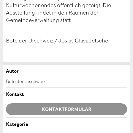
Kulturwochenendes öffentlich gezeigt. Die
Ausstellung findet in den Räumen der
Gemeindeverwaltung statt.
Bote der Urschweiz / Josias Clavadetscher
Autor
Anzeige beanstanden
Anzeige weiterempfehlen
Bote der Urschweiz
Ihr Feedback wird sehr geschätzt!
Empfehlen Sie diese Anzeige an Freunde weiter.
Kontakt
Allgemeines Feedback
KONTAKTFORMULAR
Anzeige nicht mehr gültig
Anzeige unvollständig
Kategorie
Kontakt