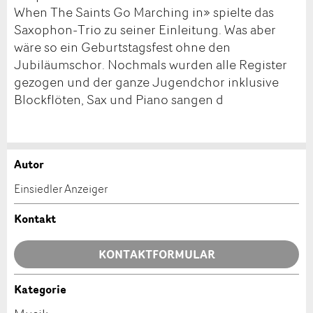
When The Saints Go Marching in» spielte das
Saxophon-Trio zu seiner Einleitung. Was aber
wäre so ein Geburtstagsfest ohne den
Jubiläumschor. Nochmals wurden alle Register
gezogen und der ganze Jugendchor inklusive
Blockflöten, Sax und Piano sangen d
Autor
Anzeige beanstanden
Anzeige weiterempfehlen
Einsiedler Anzeiger
Ihr Feedback wird sehr geschätzt!
Empfehlen Sie diese Anzeige an Freunde weiter.
Kontakt
Allgemeines Feedback
KONTAKTFORMULAR
Anzeige nicht mehr gültig
Anzeige unvollständig
Kategorie
Kontakt