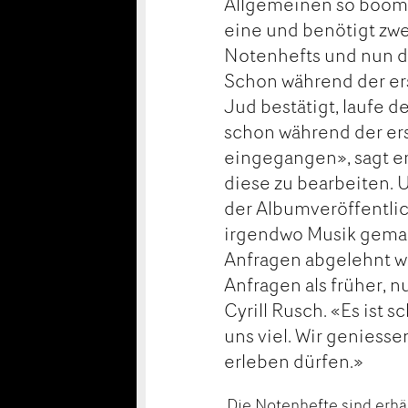
Allgemeinen so boomen
eine und benötigt zwe
Notenhefts und nun de
Schon während der ers
Jud bestätigt, laufe d
schon während der ers
eingegangen», sagt er
diese zu bearbeiten. 
der Albumveröffentli
irgendwo Musik gemac
Anfragen abgelehnt we
Anfragen als früher, n
Cyrill Rusch. «Es ist
uns viel. Wir geniesse
erleben dürfen.»
Die Notenhefte sind erhäl