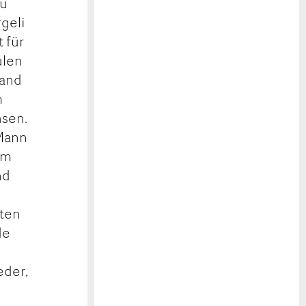
au
rgeli
t für
ulen
hand
m
hsen.
 Mann
im
nd
oten
de
eder,