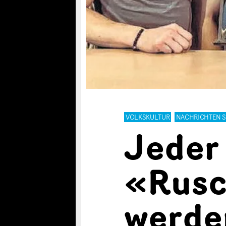
VOLKSKULTUR
NACHRICHTEN 
Jeder 
«Rusc
werde