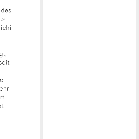
s
 des
.»
ichi
gt,
seit
e
ge
mehr
rt
et