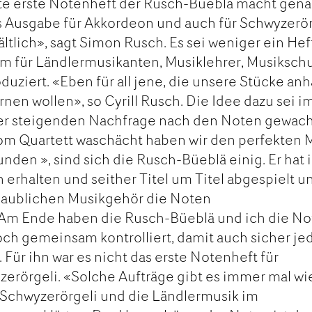
hte erste Notenheft der Rusch-Büeblä macht gen
als Ausgabe für Akkordeon und auch für Schwyzerö
hältlich», sagt Simon Rusch. Es sei weniger ein Hef
lem für Ländlermusikanten, Musiklehrer, Musiksch
duziert. «Eben für all jene, die unsere Stücke an
nen wollen», so Cyrill Rusch. Die Idee dazu sei i
der steigenden Nachfrage nach den Noten gewac
om Quartett waschächt haben wir den perfekten
unden », sind sich die Rusch-Büeblä einig. Er hat 
erhalten und seither Titel um Titel abgespielt u
glaublichen Musikgehör die Noten
Am Ende haben die Rusch-Büeblä und ich die N
ch gemeinsam kontrolliert, damit auch sicher je
 Für ihn war es nicht das erste Notenheft für
rörgeli. «Solche Aufträge gibt es immer mal wi
as Schwyzerörgeli und die Ländlermusik im