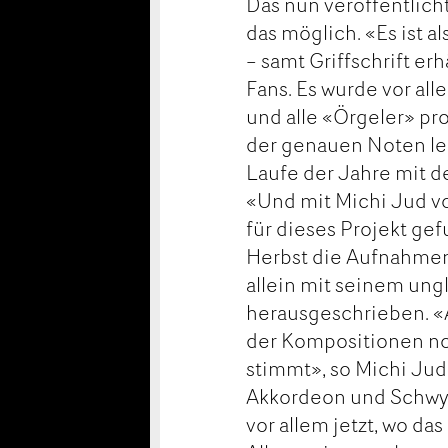
Das nun veröffentlic
das möglich. «Es ist 
– samt Griffschrift er
Fans. Es wurde vor al
und alle «Örgeler» pro
der genauen Noten ler
Laufe der Jahre mit 
«Und mit Michi Jud v
für dieses Projekt gef
Herbst die Aufnahmen 
allein mit seinem un
herausgeschrieben. «
der Kompositionen no
stimmt», so Michi Jud.
Akkordeon und Schwyze
vor allem jetzt, wo d