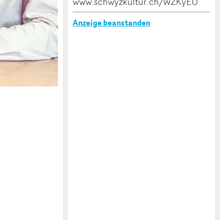
www.schwyzkultur.ch/WZKyEU
Anzeige beanstanden