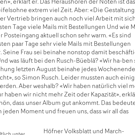
», erklärt er. Das Heraushören der Noten ist da
ifelsohne extrem viel Zeit. Aber: «Die Gestaltung
r Vertrieb bringen auch noch viel Arbeit mit sich
ten Tage viele Mails mit Bestellungen Und wie M
er Posteingang aktuell schon sehr warm. «Es sind
ten paar Tage sehr viele Mails mit Bestellungen
. Seine Frau sei beinahe nonstop damit beschäfti
Und was läuft bei den Rusch-Büeblä? «Wir ha-ben 
chung letzten August beinahe jedes Wochenend
ht», so Simon Rusch. Leider mussten auch eini
rden. Aber weshalb? «Wir haben natürlich viel 
ur haben wir nicht mehr Zeit oder Kapazität», erklä
 schön, dass unser Album gut ankommt. Das bedeut
n jeden Moment und freuen uns, dass wir all das
Höfner Volksblatt und March-
tlich unter