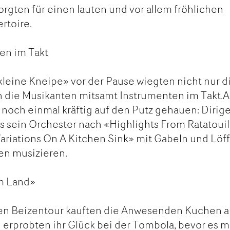
rgten für einen lauten und vor allem fröhlichen
rtoire.
en im Takt
leine Kneipe» vor der Pause wiegten nicht nur d
h die Musikanten mitsamt Instrumenten im Takt.
noch einmal kräftig auf den Putz gehauen: Dirig
ss sein Orchester nach «Highlights From Ratatouil
riations On A Kitchen Sink» mit Gabeln und Löf
en musizieren.
m Land»
en Beizentour kauften die Anwesenden Kuchen a
d erprobten ihr Glück bei der Tombola, bevor es m