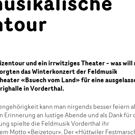
musikalische
ntour
izentour und ein irrwitziges Theater – was will
rgten das Winterkonzert der Feldmusik
Theater «Bsuech vom Land» für eine ausgelas
ighalle in Vorderthal.
gehörigkeit kann man nirgends besser feiern al
In Erinnerung an lustige Abende und als Dank für 
ung spielte die Feldmusik Vorderthal ihr
dem Motto «Beizetour». Der «Hüttwiler Festmarsc