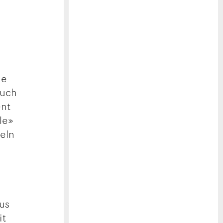
ie
Auch
ent
le»
feln
us
it