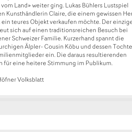
vom Land» weiter ging. Lukas Bühlers Lustspiel
en Kunsthändlerin Claire, die einem gewissen He
 ein teures Objekt verkaufen möchte. Der einzig
eut sich auf einen traditionsreichen Besuch bei
ener Schweizer Familie. Kurzerhand spannt die
 urchigen Älpler- Cousin Köbu und dessen Tochte
milienmitglieder ein. Die daraus resultierenden
n für eine heitere Stimmung im Publikum.
öfner Volksblatt
kt
ge
ge
MAIL
SEITE
FEHLEN
DRUCKEN