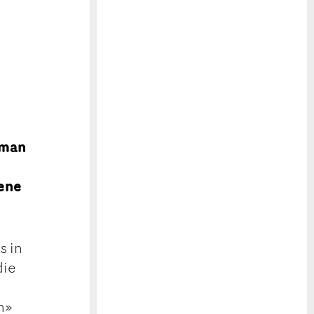
 man
sene
s in
die
h»