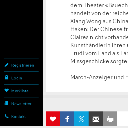
dem Theater «Bsuech 
handelt von der reich
Xiang Wong aus China
Haken: Der Chinese fr
Claires nicht vorhand
Kunsthändlerin ihren
Trudi vom Land als Fa
Missgeschicke sorgte
Registrieren
March-Anzeiger und H
Login
Merkliste
Newsletter
Konta
Anzei
Anzei
AUF
AUF X
PER E-
ZUR
Kontakt
FACEBOOK
TEILEN
WEITEREMP
AUS
MERKLISTE
TEILEN
HINZUFÜGEN