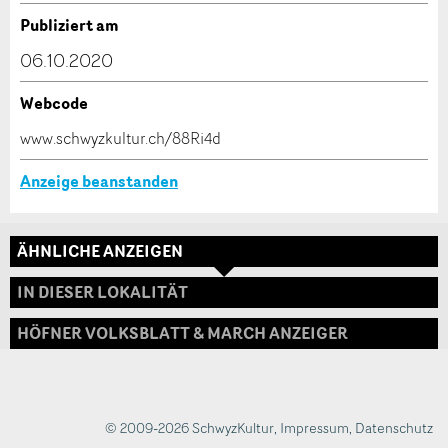
Verfassen Sie eine Nachricht für die Kontaktpersonen
Publiziert am
dieser Anzeige.
* Eingabe erforderlich
06.10.2020
ANZEIGE WEITEREMPFEHLEN
Webcode
Nachricht
Schliessen
www.schwyzkultur.ch/88Ri4d
Anzeige beanstanden
ÄHNLICHE ANZEIGEN
* Eingabe erforderlich
Adresse
IN DIESER LOKALITÄT
Zur Qualitätssicherung wird eine Kopie der E-Mail
an guidle übermittelt.
HÖFNER VOLKSBLATT & MARCH ANZEIGER
NACHRICHT SENDEN
Schliessen
© 2009-2026 SchwyzKultur
,
Impressum
,
Datenschutz