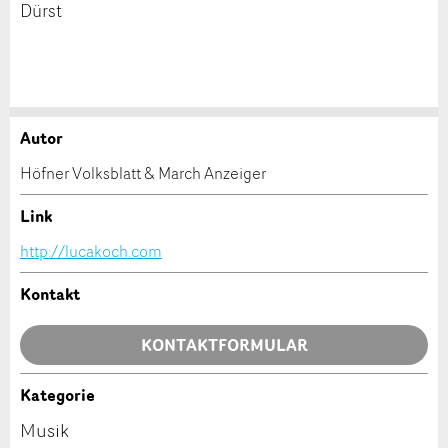
Dürst
Autor
Anzeige beanstanden
Anzeige weiterempfehlen
Höfner Volksblatt & March Anzeiger
Ihr Feedback wird sehr geschätzt!
Empfehlen Sie diese Anzeige an Freunde weiter.
Link
http://lucakoch.com
Allgemeines Feedback
Anzeige nicht mehr gültig
Kontakt
Anzeige unvollständig
KONTAKTFORMULAR
Kategorie
Kontakt
Musik