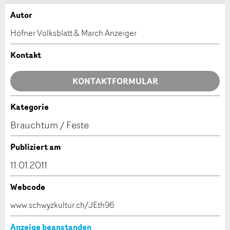
Autor
Anzeige beanstanden
Anzeige weiterempfehlen
Höfner Volksblatt & March Anzeiger
Ihr Feedback wird sehr geschätzt!
Empfehlen Sie diese Anzeige an Freunde weiter.
Kontakt
Allgemeines Feedback
KONTAKTFORMULAR
Anzeige nicht mehr gültig
Anzeige unvollständig
Kategorie
Kontakt
Brauchtum / Feste
Verfassen Sie eine Nachricht für die Kontaktpersonen
Publiziert am
dieser Anzeige.
11.01.2011
Webcode
* Eingabe erforderlich
www.schwyzkultur.ch/JEth96
ANZEIGE WEITEREMPFEHLEN
Anzeige beanstanden