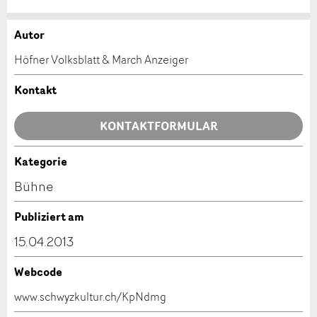
Autor
Anzeige beanstanden
Anzeige weiterempfehlen
Höfner Volksblatt & March Anzeiger
Ihr Feedback wird sehr geschätzt!
Empfehlen Sie diese Anzeige an Freunde weiter.
Kontakt
Allgemeines Feedback
KONTAKTFORMULAR
Anzeige nicht mehr gültig
Anzeige unvollständig
Kategorie
Kontakt
Bühne
Verfassen Sie eine Nachricht für die Kontaktpersonen
Publiziert am
dieser Anzeige.
15.04.2013
Webcode
* Eingabe erforderlich
www.schwyzkultur.ch/KpNdmg