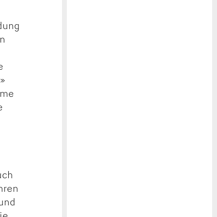
ndung
en
n
e
a»
imme
e
uch
ihren
 und
ie