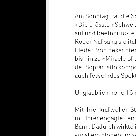
Am Sonntag trat die S
«Die grössten Schweiz
auf und beeindruckte 
Roger Näf sang sie it
Lieder. Von bekannte
bis hin zu «Miracle o
der Sopranistin kompo
auch fesselndes Spek
Unglaublich hohe Tö
Mit ihrer kraftvollen
mit ihrer engagierten
Bann. Dadurch wirkte 
vor allem hingebungsv