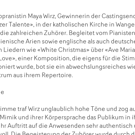
opranistin Maya Wirz, Gewinnerin der Castingse
er Talente», in der katholischen Kirche in Wang
die zahlreichen Zuhörer. Begleitet vom Pianiste
alienische Arien sowie englische als auch deutsch
n Liedern wie «White Christmas» über «Ave Mari
f Love», einer Komposition, die eigens für die St
niert wurde, bot sie ein abwechslungsreiches wi
trum aus ihrem Repertoire.
ne
 Stimme traf Wirz unglaublich hohe Töne und zog a
 Mimik und ihrer Körpersprache das Publikum in 
ihr Auftritt auf die Anwesenden sehr authentisch
oll. Die Begeisterung der Zuhörer wurde durch d