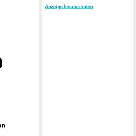
Anzeige beanstanden
n
d
en