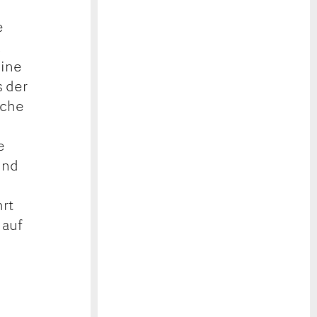
e
,
eine
s der
sche
e
und
hrt
 auf