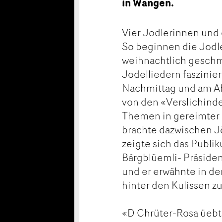
in Wangen.
Vier Jodlerinnen und 
So beginnen die Jodl
weihnachtlich gesch
Jodelliedern faszinie
Nachmittag und am Ab
von den «Verslichinder
Themen in gereimter 
brachte dazwischen Jö
zeigte sich das Publ
Bärgblüemli- Präsiden
und er erwähnte in de
hinter den Kulissen 
«D Chrüter-Rosa üebt