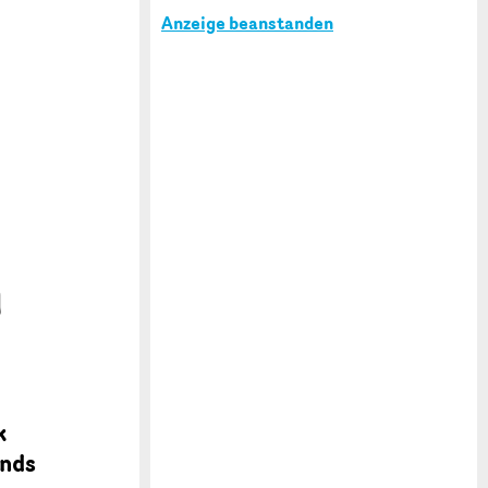
Anzeige beanstanden
m
k
ends