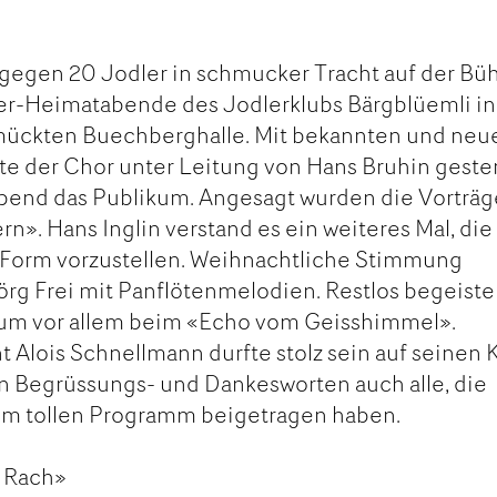
gegen 20 Jodler in schmucker Tracht auf der Bü
er-Heimatabende des Jodlerklubs Bärgblüemli in
mückten Buechberghalle. Mit bekannten und neu
rte der Chor unter Leitung von Hans Bruhin geste
end das Publikum. Angesagt wurden die Vorträg
n». Hans Inglin verstand es ein weiteres Mal, die
Form vorzustellen. Weihnachtliche Stimmung
rg Frei mit Panflötenmelodien. Restlos begeiste
ikum vor allem beim «Echo vom Geisshimmel».
t Alois Schnellmann durfte stolz sein auf seinen 
n Begrüssungs- und Dankesworten auch alle, die
zum tollen Programm beigetragen haben.
 Rach»