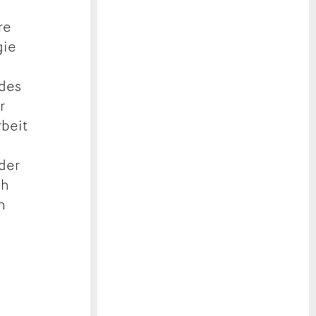
re
gie
 des
r
rbeit
 der
ch
h