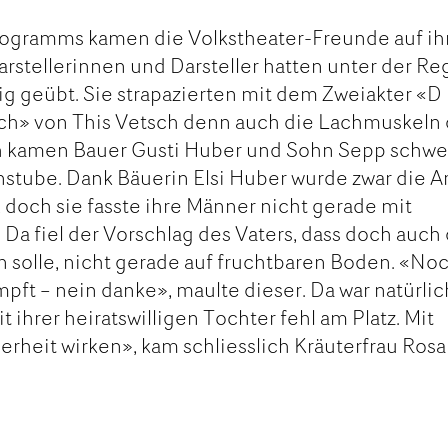
Programms kamen die Volkstheater-Freunde auf ih
rstellerinnen und Darsteller hatten unter der Re
sig geübt. Sie strapazierten mit dem Zweiakter «D
ch» von This Vetsch denn auch die Lachmuskeln
h kamen Bauer Gusti Huber und Sohn Sepp schwe
rnstube. Dank Bäuerin Elsi Huber wurde zwar die A
doch sie fasste ihre Männer nicht gerade mit
a fiel der Vorschlag des Vaters, dass doch auch
 solle, nicht gerade auf fruchtbaren Boden. «No
mpft – nein danke», maulte dieser. Da war natürlic
 ihrer heiratswilligen Tochter fehl am Platz. Mit
erheit wirken», kam schliesslich Kräuterfrau Rosa