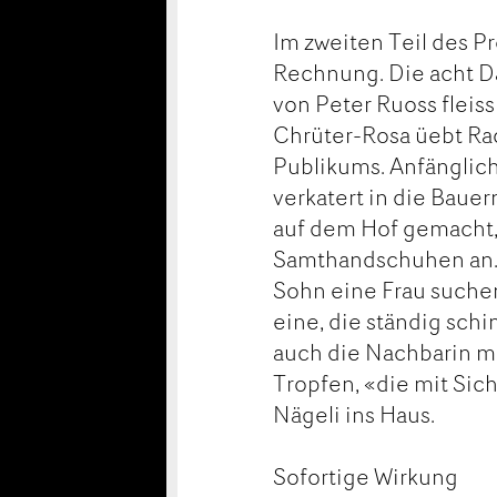
Im zweiten Teil des 
Rechnung. Die acht Da
von Peter Ruoss fleis
Chrüter-Rosa üebt Ra
Publikums. Anfänglic
verkatert in die Baue
auf dem Hof gemacht, 
Samthandschuhen an. D
Sohn eine Frau suchen
eine, die ständig schi
auch die Nachbarin mit
Tropfen, «die mit Sich
Nägeli ins Haus.
Sofortige Wirkung