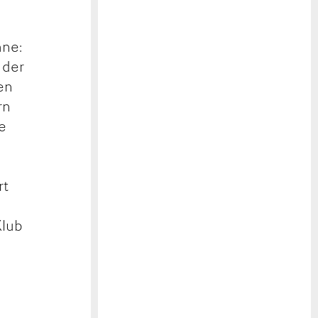
hne:
 der
en
rn
e
rt
Klub