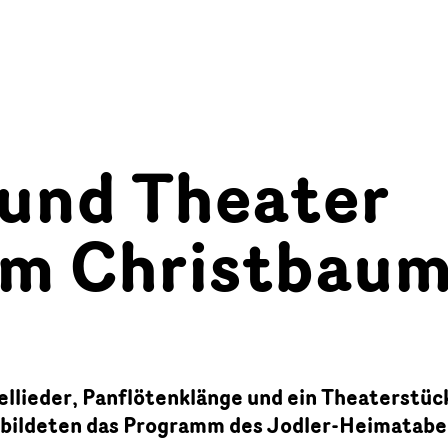
 und Theater
em Christbau
llieder, Panflötenklänge und ein Theaterstüc
 bildeten das Programm des Jodler-Heimatab