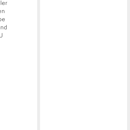
ler
en
be
und
DJ