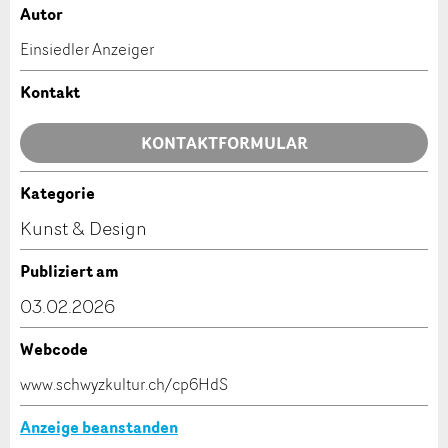
Autor
Anzeige beanstanden
Anzeige weiterempfehlen
Einsiedler Anzeiger
Ihr Feedback wird sehr geschätzt!
Empfehlen Sie diese Anzeige an Freunde weiter.
Kontakt
Allgemeines Feedback
KONTAKTFORMULAR
Anzeige nicht mehr gültig
Anzeige unvollständig
Kategorie
Kontakt
Kunst & Design
Verfassen Sie eine Nachricht für die Kontaktpersonen
Publiziert am
dieser Anzeige.
03.02.2026
Webcode
* Eingabe erforderlich
www.schwyzkultur.ch/cp6HdS
ANZEIGE WEITEREMPFEHLEN
Anzeige beanstanden