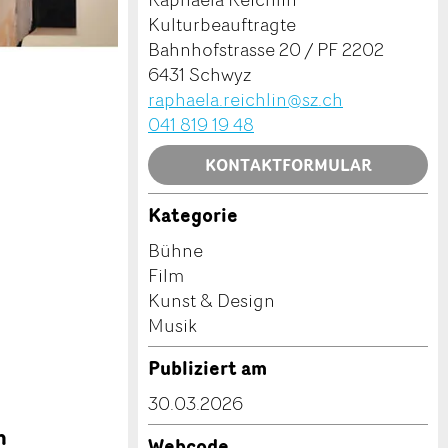
Kulturbeauftragte
Bahnhofstrasse 20 / PF 2202
6431 Schwyz
raphaela.reichlin@sz.ch
041 819 19 48
KONTAKTFORMULAR
Kategorie
Bühne
Film
Kunst & Design
Musik
Publiziert am
30.03.2026
m
Webcode