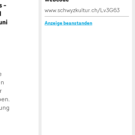
s –
www.schwyzkultur.ch/Lv3G63
d
uni
Anzeige beanstanden
e
en
r
ben.
dung