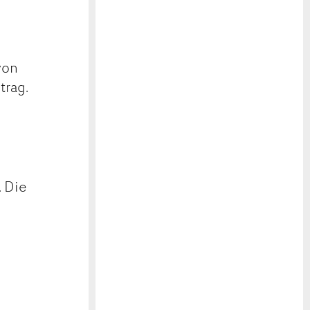
von
trag.
. Die